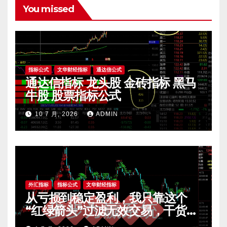
You missed
指标公式
文华财经指标
通达信公式
通达信指标 龙头股 金砖指标 黑马
牛股 股票指标公式
10 7 月, 2026
ADMIN
外汇指标
指标公式
文华财经指标
从亏损到稳定盈利，我只靠这个
“红绿箭头”过滤无效交易，干货全
公开 mt4指标