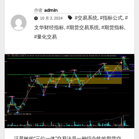
作者
admin
#交易系统
,
#指标公式
,
#
10 月 3, 2024
文华财经指标
,
#期货交易系统
,
#期货指标
,
#量化交易
汪星敏的“三位一体”交易法是一种综合性的期货交