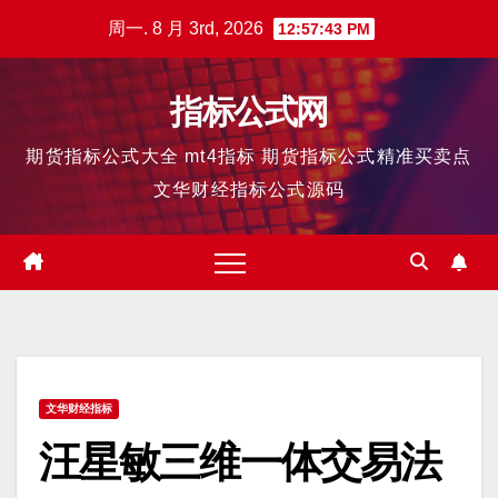
跳
周一. 8 月 3rd, 2026
12:57:43 PM
至
内
指标公式网
容
期货指标公式大全 mt4指标 期货指标公式精准买卖点
文华财经指标公式源码
文华财经指标
汪星敏三维一体交易法