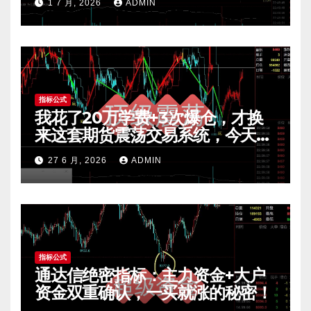
1 7 月, 2026
ADMIN
指标公式
我花了20万学费+3次爆仓，才换
来这套期货震荡交易系统，今天免
费公开核心逻辑
27 6 月, 2026
ADMIN
指标公式
通达信绝密指标：主力资金+大户
资金双重确认，一买就涨的秘密！