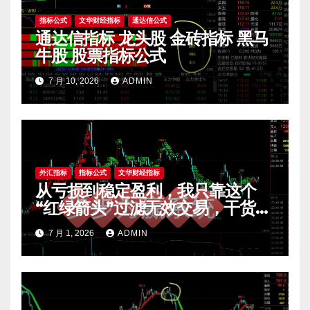
指标公式
文华财经指标
通达信公式
通达信指标 龙头股 金砖指标 黑马
牛股 股票指标公式
7 月 10, 2026
ADMIN
外汇指标
指标公式
文华财经指标
从亏损到稳定盈利，我只靠这个
“红绿箭头”过滤无效交易，干货全
公开 mt4指标
7 月 1, 2026
ADMIN