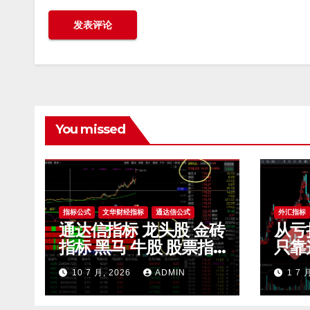
You missed
指标公式
文华财经指标
通达信公式
外汇指标
通达信指标 龙头股 金砖
从亏
指标 黑马 牛股 股票指
只靠
标公式
滤无
10 7 月, 2026
ADMIN
1 7 
开 