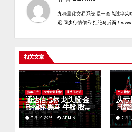
九稳量化交易系统 是一套高胜率策
迟 同步行情信号 拒绝马后面！www.gao9
相关文章
指标公式
文华财经指标
通达信公式
外汇指标
通达信指标 龙头股 金
从亏
砖指标 黑马 牛股 股票
只靠
指标公式
滤无
7 月 10, 2026
ADMIN
7 月 1
开 m