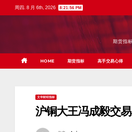
跳
周四. 8 月 6th, 2026
8:21:57 PM
至
内
容
期货指标
HOME
期货指标
高手交易心得
文华财经指标
沪铜大王冯成毅交易