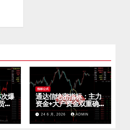
指标公式
3次爆
通达信绝密指标：主力
货震
资金+大户资金双重确
免费
认，一买就涨的秘密！
24 6 月, 2026
ADMIN