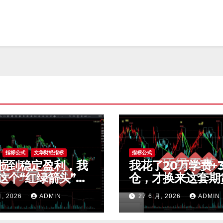
指标公式
文华财经指标
指标公式
损到稳定盈利，我
我花了20万学费+
这个“红绿箭头”过
仓，才换来这套期
效交易，干货全公
荡交易系统，今天
月, 2026
ADMIN
27 6 月, 2026
ADMIN
mt4指标
公开核心逻辑