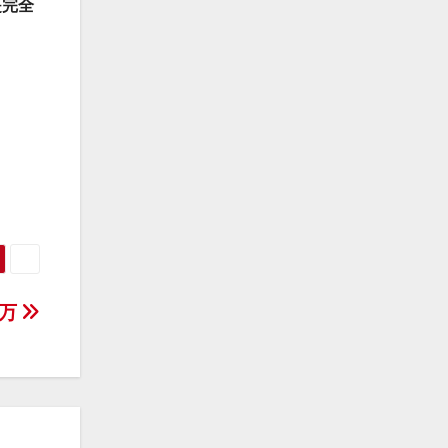
是完全
千万