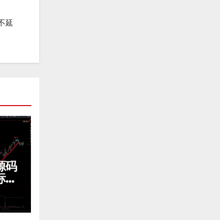
不延
源码
标源
标源