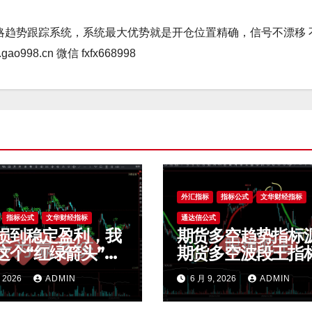
略趋势跟踪系统，系统最大优势就是开仓位置精确，信号不漂移 
98.cn 微信 fxfx668998
外汇指标
指标公式
文华财经指标
指标公式
文华财经指标
通达信公式
损到稳定盈利，我
期货多空趋势指标
这个“红绿箭头”过
期货多空波段王指
效交易，干货全公
码价值上亿波段指
, 2026
ADMIN
6 月 9, 2026
ADMIN
t4指标
码 期货指标公式网