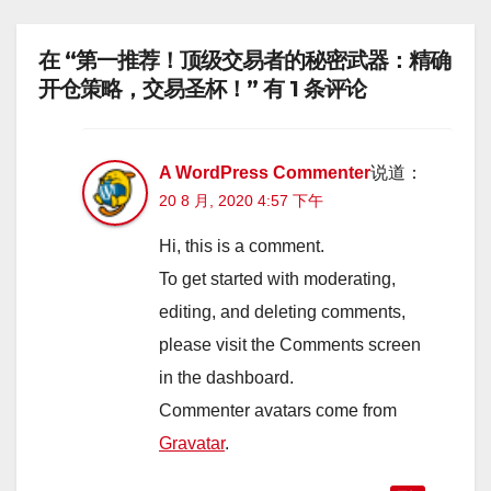
在 “第一推荐！顶级交易者的秘密武器：精确
开仓策略，交易圣杯！” 有 1 条评论
A WordPress Commenter
说道：
20 8 月, 2020 4:57 下午
Hi, this is a comment.
To get started with moderating,
editing, and deleting comments,
please visit the Comments screen
in the dashboard.
Commenter avatars come from
Gravatar
.