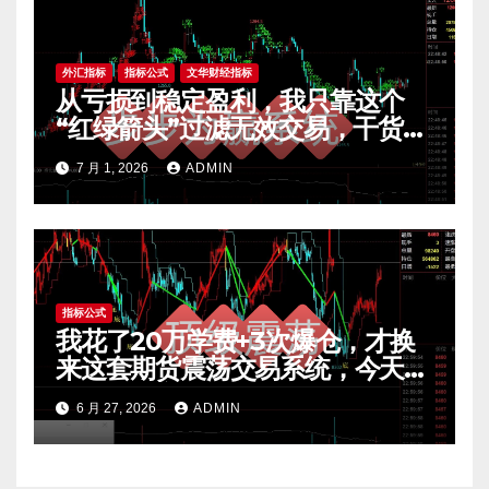
外汇指标
指标公式
文华财经指标
从亏损到稳定盈利，我只靠这个
“红绿箭头”过滤无效交易，干货全
公开 mt4指标
7 月 1, 2026
ADMIN
指标公式
我花了20万学费+3次爆仓，才换
来这套期货震荡交易系统，今天免
费公开核心逻辑
6 月 27, 2026
ADMIN