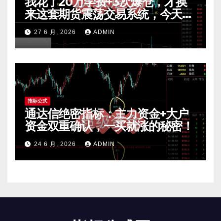
我花了20万学费+3次爆仓，才换
来这套期货震荡交易系统，今天免
费公开核心逻辑
27 6 月, 2026
ADMIN
指标公式
通达信绝密指标：主力资金+大户
资金双重确认，一买就涨的秘密！
24 6 月, 2026
ADMIN