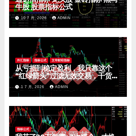
牛股 股票指标公式
10 7 月, 2026
ADMIN
外汇指标
指标公式
文华财经指标
从亏损到稳定盈利，我只靠这个
“红绿箭头”过滤无效交易，干货全
公开 mt4指标
1 7 月, 2026
ADMIN
指标公式