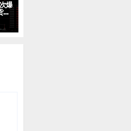
3次爆
货震
免费