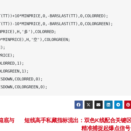
(TT))+10*MINPRICE,0,-BARSLAST(TT),0,COLORRED);

(TT))-10*MINPRICE,0,-BARSLAST(TT),0,COLORGREEN);

NPRICE),H,'多'),COLORRED;

0*MINPRICE),H,'空'),COLORGREEN;

);

RICE);

LORRED,1);

LORGREEN,1);

SDOWN,COLORRED,0);

箱底与
短线高手私藏指标流出：双色K线配合关键
精准捕捉起爆点信