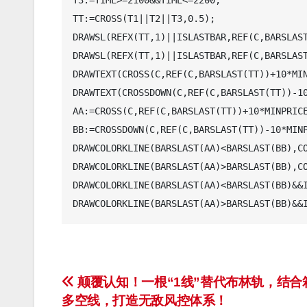
T3:=TIME>=2100&&TIME<=2200;

TT:=CROSS(T1||T2||T3,0.5);

DRAWSL(REFX(TT,1)||ISLASTBAR,REF(C,BARSLAST
DRAWSL(REFX(TT,1)||ISLASTBAR,REF(C,BARSLAST
DRAWTEXT(CROSS(C,REF(C,BARSLAST(TT))+10*MI
DRAWTEXT(CROSSDOWN(C,REF(C,BARSLAST(TT))-1
AA:=CROSS(C,REF(C,BARSLAST(TT))+10*MINPRICE
BB:=CROSSDOWN(C,REF(C,BARSLAST(TT))-10*MINP
DRAWCOLORKLINE(BARSLAST(AA)<BARSLAST(BB),CO
DRAWCOLORKLINE(BARSLAST(AA)>BARSLAST(BB),CO
DRAWCOLORKLINE(BARSLAST(AA)<BARSLAST(BB)&&I
文
颠覆认知！一根“1线”替代布林轨，结合
多空线，打造无敌风控体系！