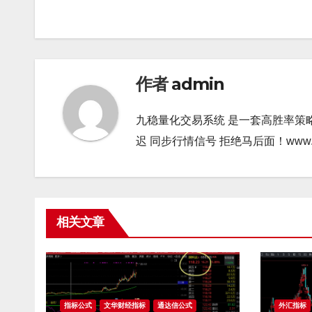
章
导
航
作者
admin
九稳量化交易系统 是一套高胜率策
迟 同步行情信号 拒绝马后面！www.gao9
相关文章
指标公式
文华财经指标
通达信公式
外汇指标