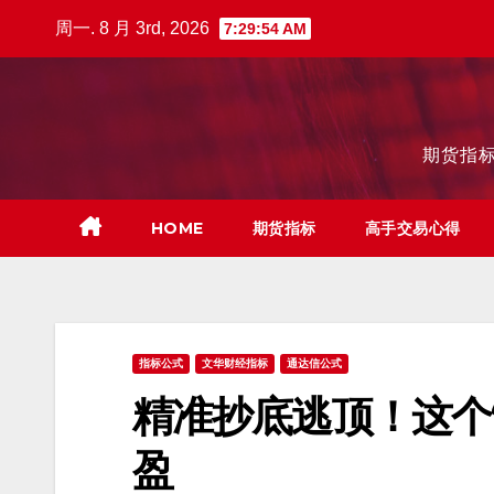
跳
周一. 8 月 3rd, 2026
7:29:55 AM
至
内
容
期货指标
HOME
期货指标
高手交易心得
指标公式
文华财经指标
通达信公式
精准抄底逃顶！这个
盈