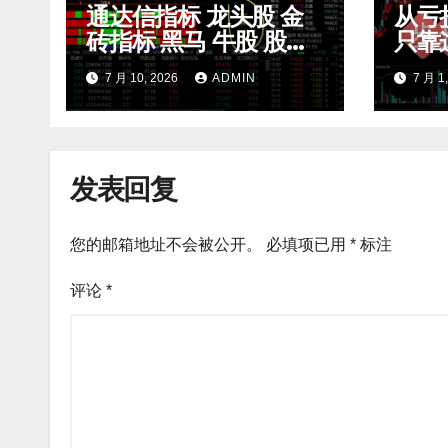
通达信指标 龙头股 金
从亏
砖指标 黑马 牛股 股票
只靠
指标公式
滤无
7 月 10, 2026
ADMIN
7 月 1
开 m
发表回复
您的邮箱地址不会被公开。
必填项已用
*
标注
评论
*