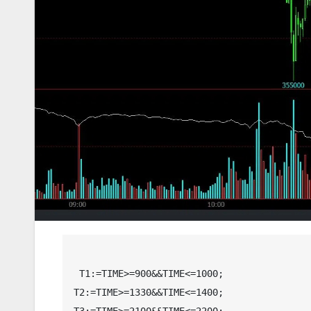
 T1:=TIME>=900&&TIME<=1000;

T2:=TIME>=1330&&TIME<=1400;
