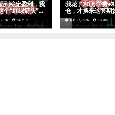
损到稳定盈利，我
我花了20万学费+
这个“红绿箭头”过
仓，才换来这套期
效交易，干货全公
荡交易系统，今天
, 2026
ADMIN
6 月 27, 2026
ADMIN
t4指标
公开核心逻辑