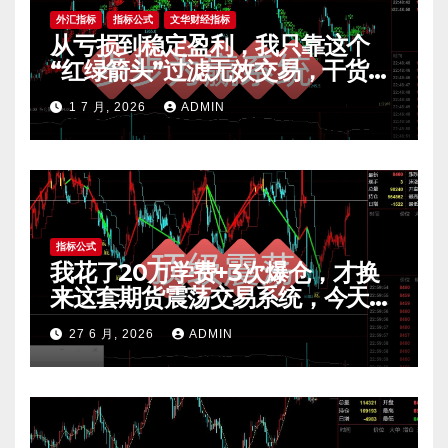
外汇指标
指标公式
文华财经指标
从亏损到稳定盈利，我只靠这个
“红绿箭头”过滤无效交易，干货全
公开 mt4指标
1 7 月, 2026
ADMIN
指标公式
我花了20万学费+3次爆仓，才换
来这套期货震荡交易系统，今天免
费公开核心逻辑
27 6 月, 2026
ADMIN