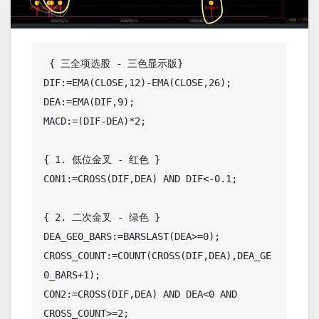
 { 三全项选股 - 三色显示版}

DIF:=EMA(CLOSE,12)-EMA(CLOSE,26);

DEA:=EMA(DIF,9);

MACD:=(DIF-DEA)*2;

{ 1. 低位金叉 - 红色 }

CON1:=CROSS(DIF,DEA) AND DIF<-0.1;

{ 2. 二次金叉 - 绿色 }

DEA_GE0_BARS:=BARSLAST(DEA>=0);

CROSS_COUNT:=COUNT(CROSS(DIF,DEA),DEA_GE
0_BARS+1);

CON2:=CROSS(DIF,DEA) AND DEA<0 AND 
CROSS_COUNT>=2;
