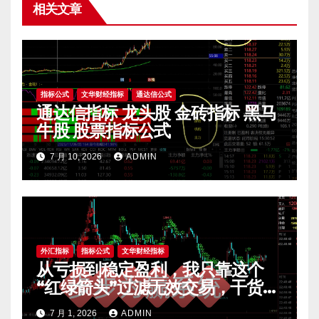
相关文章
指标公式
文华财经指标
通达信公式
通达信指标 龙头股 金砖指标 黑马
牛股 股票指标公式
7 月 10, 2026
ADMIN
外汇指标
指标公式
文华财经指标
从亏损到稳定盈利，我只靠这个
“红绿箭头”过滤无效交易，干货全
公开 mt4指标
7 月 1, 2026
ADMIN