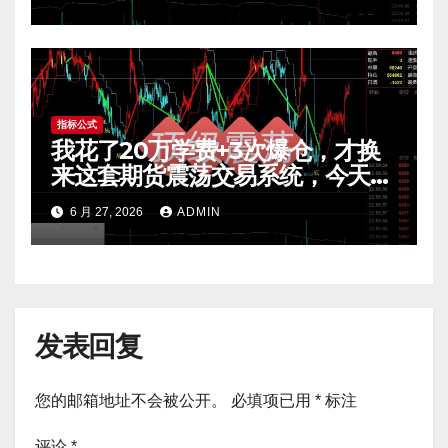
指标公式
我花了20万学费+3次爆仓，才换
来这套期货震荡交易系统，今天免
费公开核心逻辑
6 月 27, 2026
ADMIN
发表回复
您的邮箱地址不会被公开。
必填项已用
*
标注
评论
*