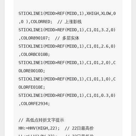
STICKLINE1(MIDD>REF(MIDD,1),XHIGH,XLOW,0
,0 ),COLORRED;  // 上涨影线

STICKLINE1(MIDD>REF(MIDD,1),C1,O1,3.2,0)
,COLOR890107;  // 多层实体

STICKLINE1(MIDD>REF(MIDD,1),C1,O1,2.6,0)
,COLORBC010B;

STICKLINE1(MIDD>REF(MIDD,1),C1,O1,2,0),C
OLORE0010D;

STICKLINE1(MIDD>REF(MIDD,1),C1,O1,1,0),C
OLORFE010E;

STICKLINE1(MIDD>REF(MIDD,1),C1,O1,0.3,0)
,COLORFE2934;

// 高低点转折文字提示

HH:=HHV(HIGH,22);  // 22日最高价
