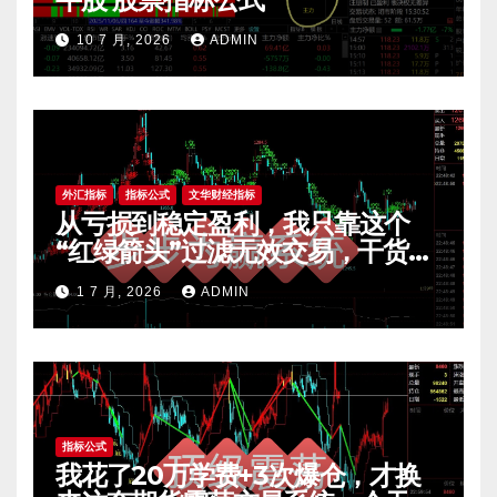
10 7 月, 2026
ADMIN
外汇指标
指标公式
文华财经指标
从亏损到稳定盈利，我只靠这个
“红绿箭头”过滤无效交易，干货全
公开 mt4指标
1 7 月, 2026
ADMIN
指标公式
我花了20万学费+3次爆仓，才换