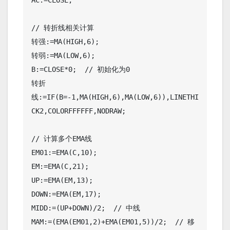
// 转折线相关计算

转强:=MA(HIGH,6); 

转弱:=MA(LOW,6); 

B:=CLOSE*0;  // 初始化为0

转折
线:=IF(B=-1,MA(HIGH,6),MA(LOW,6)),LINETHI
CK2,COLORFFFFFF,NODRAW; 

// 计算多个EMA线

EM01:=EMA(C,10); 

EM:=EMA(C,21); 

UP:=EMA(EM,13); 

DOWN:=EMA(EM,17); 

MIDD:=(UP+DOWN)/2;  // 中线

MAM:=(EMA(EM01,2)+EMA(EM01,5))/2;  // 移