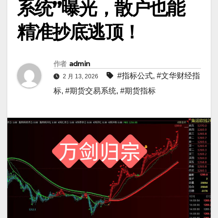
系统”曝光，散户也能
精准抄底逃顶！
作者
admin
#指标公式
,
#文华财经指
2 月 13, 2026
标
,
#期货交易系统
,
#期货指标