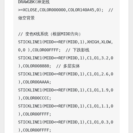
DRAWGBK(神龙线
>=XCLOSE,COLOR000000,COLOR140A45,0);  // 
做空背景

// 变色K线系统（根据MIDD方向）

STICKLINE1(MIDD<=REF(MIDD,1),XHIGH,XLOW,
0,0 ),COLOR00FFFF;  // 下跌影线

STICKLINE1(MIDD<=REF(MIDD,1),C1,O1,3.2,0
),COLOR008888;  // 多层实体

STICKLINE1(MIDD<=REF(MIDD,1),C1,O1,2.6,0
),COLOR00AAAA;

STICKLINE1(MIDD<=REF(MIDD,1),C1,O1,1.9,0
),COLOR00CCCC;

STICKLINE1(MIDD<=REF(MIDD,1),C1,O1,1.1,0
),COLOR00FFFF;

STICKLINE1(MIDD<=REF(MIDD,1),C1,O1,0.3,0
),COLOR00FFFF;
