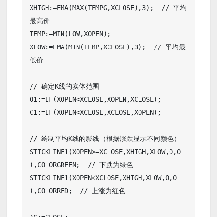
XHIGH:=EMA(MAX(TEMPG,XCLOSE),3);  // 平均
最高价

TEMP:=MIN(LOW,XOPEN);

XLOW:=EMA(MIN(TEMP,XCLOSE),3);  // 平均最
低价

// 确定K线的实体范围

O1:=IF(XOPEN<XCLOSE,XOPEN,XCLOSE);

C1:=IF(XOPEN<XCLOSE,XCLOSE,XOPEN);

// 绘制平均K线的影线（根据涨跌显示不同颜色）

STICKLINE1(XOPEN>=XCLOSE,XHIGH,XLOW,0,0 
),COLORGREEN;  // 下跌为绿色

STICKLINE1(XOPEN<XCLOSE,XHIGH,XLOW,0,0 
),COLORRED;  // 上涨为红色

AC:=CLOSE;
