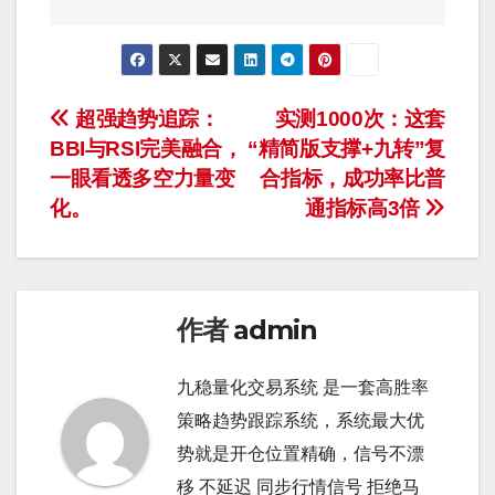
文
超强趋势追踪：
实测1000次：这套
BBI与RSI完美融合，
“精简版支撑+九转”复
章
一眼看透多空力量变
合指标，成功率比普
导
化。
通指标高3倍
航
作者
admin
九稳量化交易系统 是一套高胜率
策略趋势跟踪系统，系统最大优
势就是开仓位置精确，信号不漂
移 不延迟 同步行情信号 拒绝马