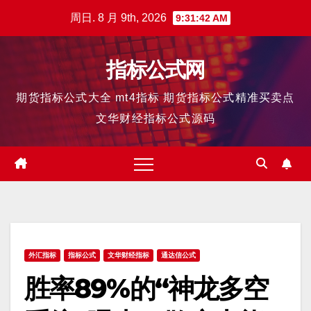
跳
周日. 8 月 9th, 2026
9:31:43 AM
至
内
指标公式网
容
期货指标公式大全 mt4指标 期货指标公式精准买卖点
文华财经指标公式源码
外汇指标
指标公式
文华财经指标
通达信公式
胜率89%的“神龙多空