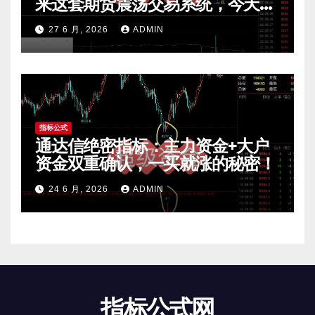
来这套期货震荡交易系统，今天免
费公开核心逻辑
27 6 月, 2026
ADMIN
指标公式
通达信绝密指标：主力资金+大户
资金双重确认，一买就涨的秘密！
24 6 月, 2026
ADMIN
指标公式网