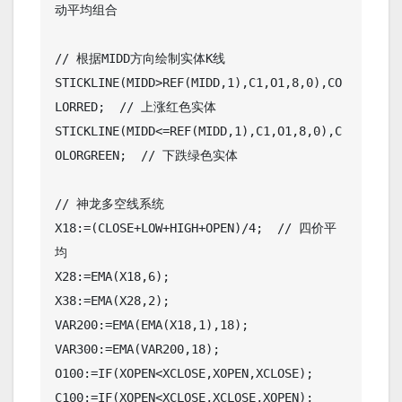
动平均组合

// 根据MIDD方向绘制实体K线

STICKLINE(MIDD>REF(MIDD,1),C1,O1,8,0),CO
LORRED;  // 上涨红色实体

STICKLINE(MIDD<=REF(MIDD,1),C1,O1,8,0),C
OLORGREEN;  // 下跌绿色实体

// 神龙多空线系统

X18:=(CLOSE+LOW+HIGH+OPEN)/4;  // 四价平
均

X28:=EMA(X18,6);

X38:=EMA(X28,2);

VAR200:=EMA(EMA(X18,1),18);

VAR300:=EMA(VAR200,18);

O100:=IF(XOPEN<XCLOSE,XOPEN,XCLOSE);

C100:=IF(XOPEN<XCLOSE,XCLOSE,XOPEN);
