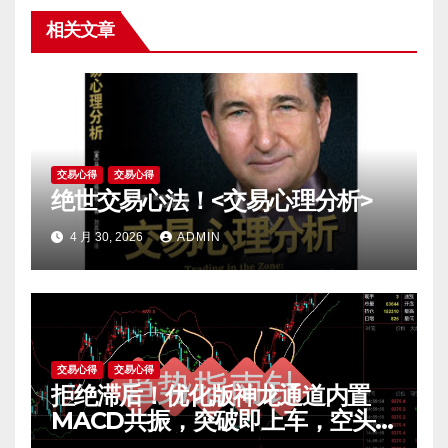
相关文章
交易心得
交易心得
绝世交易心法！<交易心理分析>
4 月 30, 2026
ADMIN
交易心得
交易心得
拒绝滞后！优化版神龙通道内置
MACD共振，突破即上车，空头
陷阱一眼看穿。