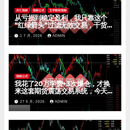
外汇指标
指标公式
文华财经指标
从亏损到稳定盈利，我只靠这个
“红绿箭头”过滤无效交易，干货全
公开 mt4指标
1 7 月, 2026
ADMIN
指标公式
我花了20万学费+3次爆仓，才换
来这套期货震荡交易系统，今天免
费公开核心逻辑
27 6 月, 2026
ADMIN