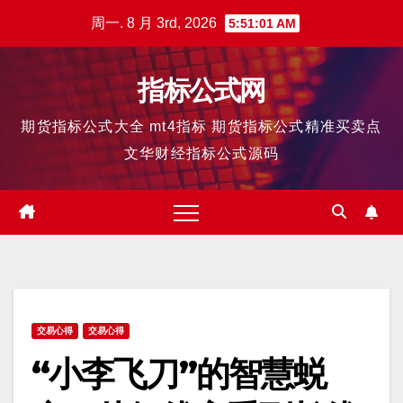
跳
周一. 8 月 3rd, 2026
5:51:02 AM
至
内
指标公式网
容
期货指标公式大全 mt4指标 期货指标公式精准买卖点
文华财经指标公式源码
交易心得
交易心得
“小李飞刀”的智慧蜕