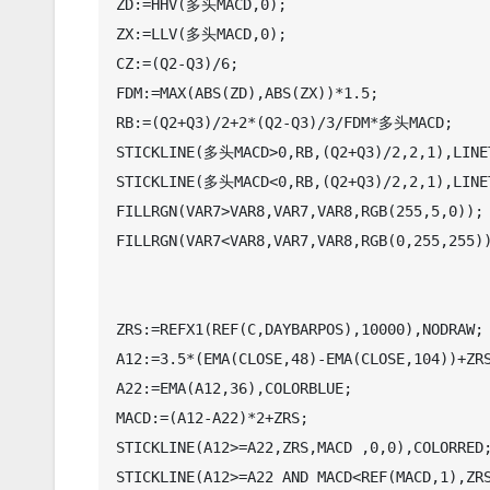
ZD:=HHV(多头MACD,0);

ZX:=LLV(多头MACD,0);

CZ:=(Q2-Q3)/6;

FDM:=MAX(ABS(ZD),ABS(ZX))*1.5;

RB:=(Q2+Q3)/2+2*(Q2-Q3)/3/FDM*多头MACD;

STICKLINE(多头MACD>0,RB,(Q2+Q3)/2,2,1),LINET
STICKLINE(多头MACD<0,RB,(Q2+Q3)/2,2,1),LINET
FILLRGN(VAR7>VAR8,VAR7,VAR8,RGB(255,5,0));

FILLRGN(VAR7<VAR8,VAR7,VAR8,RGB(0,255,255))
ZRS:=REFX1(REF(C,DAYBARPOS),10000),NODRAW;

A12:=3.5*(EMA(CLOSE,48)-EMA(CLOSE,104))+ZRS
A22:=EMA(A12,36),COLORBLUE;

MACD:=(A12-A22)*2+ZRS;

STICKLINE(A12>=A22,ZRS,MACD ,0,0),COLORRED;
STICKLINE(A12>=A22 AND MACD<REF(MACD,1),ZRS