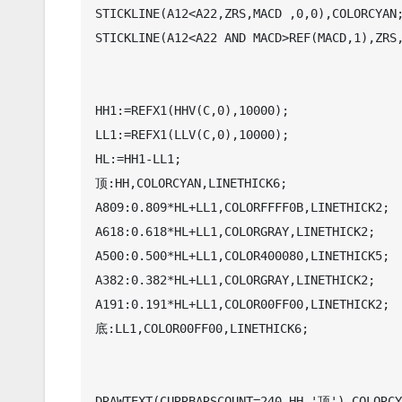
STICKLINE(A12<A22,ZRS,MACD ,0,0),COLORCYAN;
STICKLINE(A12<A22 AND MACD>REF(MACD,1),ZRS,
HH1:=REFX1(HHV(C,0),10000);

LL1:=REFX1(LLV(C,0),10000);

HL:=HH1-LL1;

顶:HH,COLORCYAN,LINETHICK6;

A809:0.809*HL+LL1,COLORFFFF0B,LINETHICK2;

A618:0.618*HL+LL1,COLORGRAY,LINETHICK2;

A500:0.500*HL+LL1,COLOR400080,LINETHICK5;

A382:0.382*HL+LL1,COLORGRAY,LINETHICK2;

A191:0.191*HL+LL1,COLOR00FF00,LINETHICK2;

底:LL1,COLOR00FF00,LINETHICK6;

DRAWTEXT(CURRBARSCOUNT=240,HH,'顶'),COLORCY