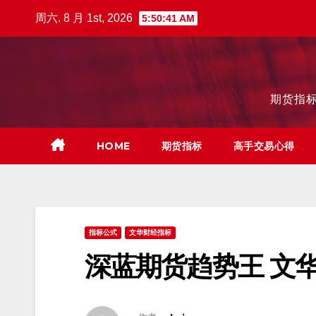
跳
周六. 8 月 1st, 2026
5:50:42 AM
至
内
容
期货指标
HOME
期货指标
高手交易心得
指标公式
文华财经指标
深蓝期货趋势王 文