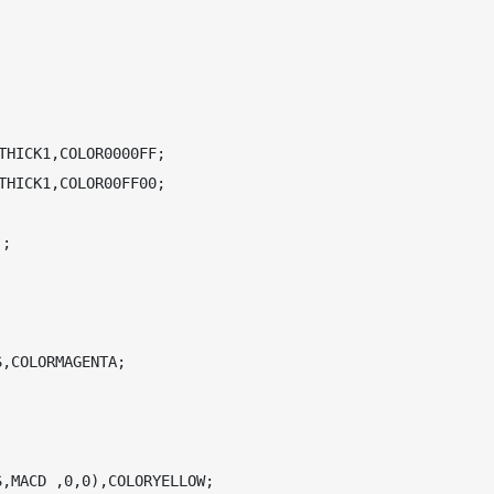
HICK1,COLOR0000FF;

HICK1,COLOR00FF00;

;

,COLORMAGENTA;



,MACD ,0,0),COLORYELLOW;
