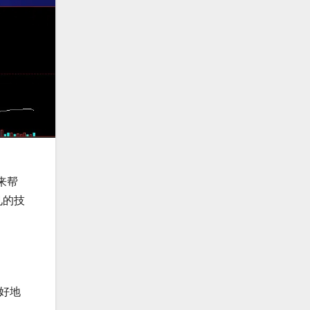
来帮
见的技
好地