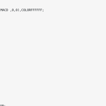


MACD ,0,0),COLORFFFFFF;

AN;
