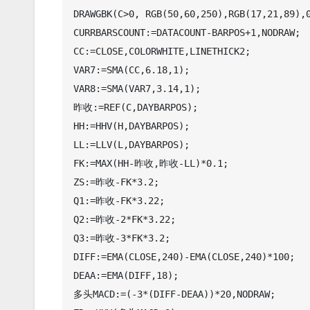
DRAWGBK(C>0, RGB(50,60,250),RGB(17,21,89),0
CURRBARSCOUNT:=DATACOUNT-BARPOS+1,NODRAW;

CC:=CLOSE,COLORWHITE,LINETHICK2;

VAR7:=SMA(CC,6.18,1);

VAR8:=SMA(VAR7,3.14,1);

昨收:=REF(C,DAYBARPOS);

HH:=HHV(H,DAYBARPOS);

LL:=LLV(L,DAYBARPOS);

FK:=MAX(HH-昨收,昨收-LL)*0.1;

ZS:=昨收-FK*3.2;

Q1:=昨收-FK*3.22;

Q2:=昨收-2*FK*3.22;

Q3:=昨收-3*FK*3.2;

DIFF:=EMA(CLOSE,240)-EMA(CLOSE,240)*100;

DEAA:=EMA(DIFF,18);

多头MACD:=(-3*(DIFF-DEAA))*20,NODRAW;
