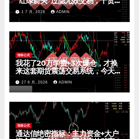
“红绿箭头”过滤无效交易，干货全
公开 mt4指标
1 7 月, 2026
ADMIN
指标公式
我花了20万学费+3次爆仓，才换
来这套期货震荡交易系统，今天免
费公开核心逻辑
27 6 月, 2026
ADMIN
指标公式
通达信绝密指标：主力资金+大户