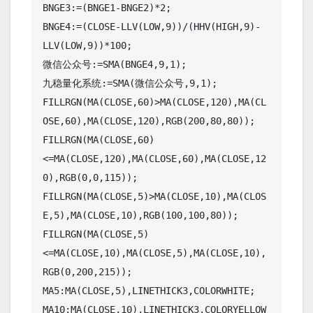
BNGE3:=(BNGE1-BNGE2)*2;

BNGE4:=(CLOSE-LLV(LOW,9))/(HHV(HIGH,9)-
LLV(LOW,9))*100;

微信公众号:=SMA(BNGE4,9,1);

九稳量化系统:=SMA(微信公众号,9,1);

FILLRGN(MA(CLOSE,60)>MA(CLOSE,120),MA(CL
OSE,60),MA(CLOSE,120),RGB(200,80,80));

FILLRGN(MA(CLOSE,60)
<=MA(CLOSE,120),MA(CLOSE,60),MA(CLOSE,12
0),RGB(0,0,115));

FILLRGN(MA(CLOSE,5)>MA(CLOSE,10),MA(CLOS
E,5),MA(CLOSE,10),RGB(100,100,80));

FILLRGN(MA(CLOSE,5)
<=MA(CLOSE,10),MA(CLOSE,5),MA(CLOSE,10),
RGB(0,200,215));

MA5:MA(CLOSE,5),LINETHICK3,COLORWHITE;

MA10:MA(CLOSE,10),LINETHICK3,COLORYELLOW