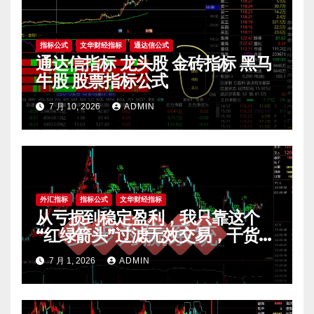
指标公式
文华财经指标
通达信公式
通达信指标 龙头股 金砖指标 黑马
牛股 股票指标公式
7 月 10, 2026
ADMIN
外汇指标
指标公式
文华财经指标
从亏损到稳定盈利，我只靠这个
“红绿箭头”过滤无效交易，干货全
公开 mt4指标
7 月 1, 2026
ADMIN