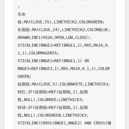
;

生命
线:MA(CLOSE,55),LINETHICK2,COLORGREEN;

长期线:MA(CLOSE,24),LINETHICK2,COLORBLUE;

DRAWKLINE1(HIGH,OPEN,LOW,CLOSE);

STICKLINE(BNGE1>REF(BNGE1,1),MA5,MA10,0.
1,1),COLORMAGENTA;

STICKLINE(BNGE1<REF(BNGE1,1) OR 
BNGE3<REF(BNGE3,1),MA5,MA10,0.1,1),COLOR
GREEN;

短期线:MA(CLOSE,5),COLORWHITE,LINETHICK3;

转红:IF(短期线>REF(短期线,1),短期
线,NULL),COLORRED,LINETHICK3;

转绿:IF(短期线<REF(短期线,1),短期
线,NULL),COLORGREEN,LINETHICK3;

STICKLINE(CROSS(BNGE1,BNGE2) AND CROSS(微