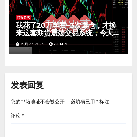
指标公式
我花了20万学费+3次爆仓，才换
来这套期货震荡交易系统，今天免
费公开核心逻辑
6 月 27, 2026
ADMIN
发表回复
您的邮箱地址不会被公开。
必填项已用
*
标注
评论
*