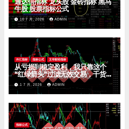
通达信指标 龙头股 金砖指标 黑马
牛股 股票指标公式
10 7 月, 2026
ADMIN
外汇指标
指标公式
文华财经指标
从亏损到稳定盈利，我只靠这个
“红绿箭头”过滤无效交易，干货全
公开 mt4指标
1 7 月, 2026
ADMIN
指标公式