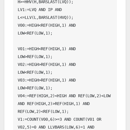
H>=HHV(H,BARSLAST(LVQ));

LV1:=LVQ AND IP AND 
L<=LLV(L,BARSLAST(HVQ));

V00:=HIGH<REF(HIGH,1) AND 
LOW<REF(LOW,1);

V01:=HIGH<REF(HIGH,1) AND 
LOW>REF(LOW,1);

V02:=HIGH>REF(HIGH,1) AND 
LOW<REF(LOW,1);

V03:=HIGH>REF(HIGH,1) AND 
LOW>REF(LOW,1);

V04:=REF(HIGH,2)<HIGH AND REF(LOW,2)<LOW

AND REF(HIGH,2)>REF(HIGH,1) AND 
REF(LOW,2)<REF(LOW,1);

V1:=COUNT(V00,6)>=3 AND COUNT(V01 OR 
V02,5)=0 AND LLVBARS(LOW,6)=1 AND 