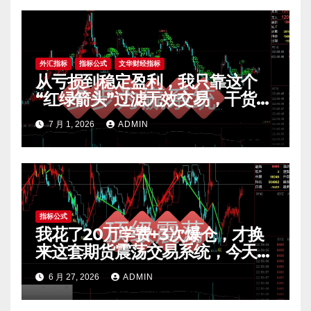
外汇指标
指标公式
文华财经指标
从亏损到稳定盈利，我只靠这个
“红绿箭头”过滤无效交易，干货全
公开 mt4指标
7 月 1, 2026
ADMIN
指标公式
我花了20万学费+3次爆仓，才换
来这套期货震荡交易系统，今天免
费公开核心逻辑
6 月 27, 2026
ADMIN