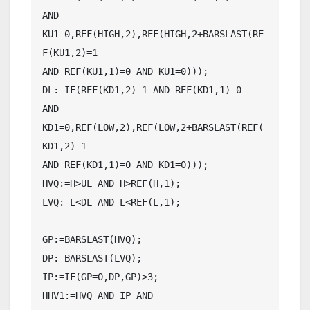
AND 
KU1=0,REF(HIGH,2),REF(HIGH,2+BARSLAST(RE
F(KU1,2)=1

AND REF(KU1,1)=0 AND KU1=0)));

DL:=IF(REF(KD1,2)=1 AND REF(KD1,1)=0

AND 
KD1=0,REF(LOW,2),REF(LOW,2+BARSLAST(REF(
KD1,2)=1

AND REF(KD1,1)=0 AND KD1=0)));

HVQ:=H>UL AND H>REF(H,1);

LVQ:=L<DL AND L<REF(L,1);

GP:=BARSLAST(HVQ);

DP:=BARSLAST(LVQ);

IP:=IF(GP=0,DP,GP)>3;

HHV1:=HVQ AND IP AND 