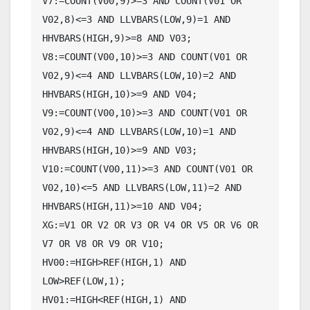
V7:=COUNT(V00,9)>=3 AND COUNT(V01 OR 
V02,8)<=3 AND LLVBARS(LOW,9)=1 AND 
HHVBARS(HIGH,9)>=8 AND V03;

V8:=COUNT(V00,10)>=3 AND COUNT(V01 OR 
V02,9)<=4 AND LLVBARS(LOW,10)=2 AND 
HHVBARS(HIGH,10)>=9 AND V04;

V9:=COUNT(V00,10)>=3 AND COUNT(V01 OR 
V02,9)<=4 AND LLVBARS(LOW,10)=1 AND 
HHVBARS(HIGH,10)>=9 AND V03;

V10:=COUNT(V00,11)>=3 AND COUNT(V01 OR 
V02,10)<=5 AND LLVBARS(LOW,11)=2 AND 
HHVBARS(HIGH,11)>=10 AND V04;

XG:=V1 OR V2 OR V3 OR V4 OR V5 OR V6 OR 
V7 OR V8 OR V9 OR V10;

HV00:=HIGH>REF(HIGH,1) AND 
LOW>REF(LOW,1);

HV01:=HIGH<REF(HIGH,1) AND 