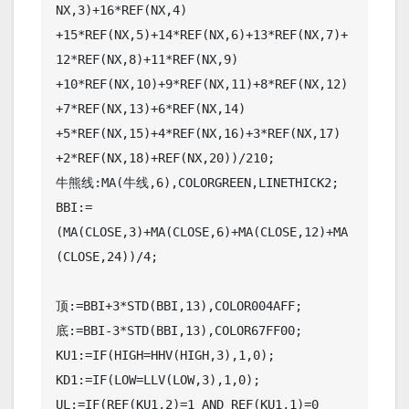
NX,3)+16*REF(NX,4) 

+15*REF(NX,5)+14*REF(NX,6)+13*REF(NX,7)+
12*REF(NX,8)+11*REF(NX,9) 

+10*REF(NX,10)+9*REF(NX,11)+8*REF(NX,12)
+7*REF(NX,13)+6*REF(NX,14) 

+5*REF(NX,15)+4*REF(NX,16)+3*REF(NX,17) 
+2*REF(NX,18)+REF(NX,20))/210;

牛熊线:MA(牛线,6),COLORGREEN,LINETHICK2;

BBI:=
(MA(CLOSE,3)+MA(CLOSE,6)+MA(CLOSE,12)+MA
(CLOSE,24))/4;

顶:=BBI+3*STD(BBI,13),COLOR004AFF;

底:=BBI-3*STD(BBI,13),COLOR67FF00;

KU1:=IF(HIGH=HHV(HIGH,3),1,0);

KD1:=IF(LOW=LLV(LOW,3),1,0);

UL:=IF(REF(KU1,2)=1 AND REF(KU1,1)=0
