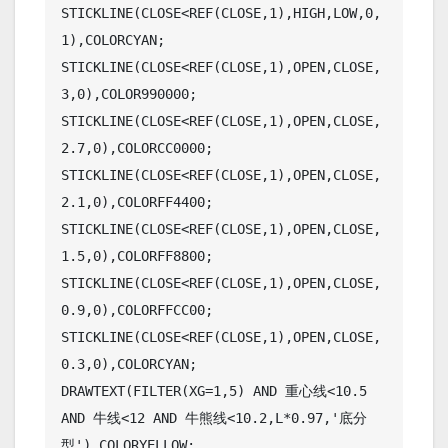
STICKLINE(CLOSE<REF(CLOSE,1),HIGH,LOW,0,
1),COLORCYAN;

STICKLINE(CLOSE<REF(CLOSE,1),OPEN,CLOSE,
3,0),COLOR990000;

STICKLINE(CLOSE<REF(CLOSE,1),OPEN,CLOSE,
2.7,0),COLORCC0000;

STICKLINE(CLOSE<REF(CLOSE,1),OPEN,CLOSE,
2.1,0),COLORFF4400;

STICKLINE(CLOSE<REF(CLOSE,1),OPEN,CLOSE,
1.5,0),COLORFF8800;

STICKLINE(CLOSE<REF(CLOSE,1),OPEN,CLOSE,
0.9,0),COLORFFCC00;

STICKLINE(CLOSE<REF(CLOSE,1),OPEN,CLOSE,
0.3,0),COLORCYAN;

DRAWTEXT(FILTER(XG=1,5) AND 重心线<10.5 
AND 牛线<12 AND 牛熊线<10.2,L*0.97,'底分
型'),COLORYELLOW;
