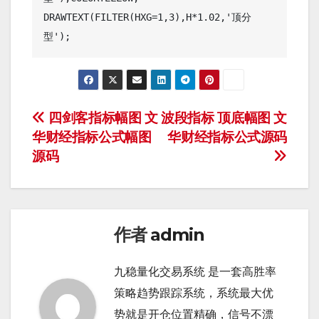
DRAWTEXT(FILTER(HXG=1,3),H*1.02,'顶分
文
四剑客指标幅图 文
波段指标 顶底幅图 文
华财经指标公式幅图
华财经指标公式源码
章
源码
导
航
作者
admin
九稳量化交易系统 是一套高胜率
策略趋势跟踪系统，系统最大优
势就是开仓位置精确，信号不漂