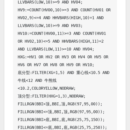
LLVBARS(LOW,10)>=9 AND HV04;

HV9:=COUNT(HV00,10)>=3 AND COUNT(HV01 OR 
HV02,9)<=4 AND HHVBARS(HIGH,10)=1 AND 
LLVBARS(LOW,10)>=9 AND HV03;

HV10:=COUNT(HV00,11)>=3 AND COUNT(HV01 
OR HV02,10)<=5 AND HHVBARS(HIGH,11)=2 
AND LLVBARS(LOW,11)>=10 AND HV04;

HXG:=HV1 OR HV2 OR HV3 OR HV4 OR HV5 OR 
HV6 OR HV7 OR HV8 OR HV9 OR HV10;

底分型:FILTER(XG=1,5) AND 重心线<10.5 AND 
牛线<12 AND 牛熊线
<10.2,COLORYELLOW,NODRAW;

顶分型:FILTER(HXG=1,3),NODRAW;

FILLRGN(BBI>顶,BBI,顶,RGB(97,95,00));

FILLRGN(BBI<=顶,BBI,顶,RGB(97,95,00));

FILLRGN(BBI>底,BBI,底,RGB(25,75,150));

FILLRGN(BBI<=底,BBI,底,RGB(25,75,250));
