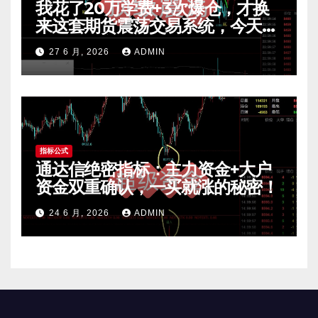
我花了20万学费+3次爆仓，才换
来这套期货震荡交易系统，今天免
费公开核心逻辑
27 6 月, 2026
ADMIN
指标公式
通达信绝密指标：主力资金+大户
资金双重确认，一买就涨的秘密！
24 6 月, 2026
ADMIN