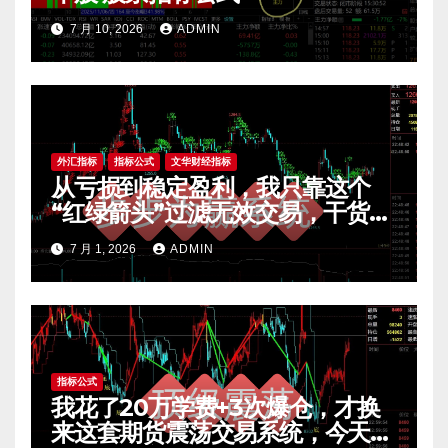
7 月 10, 2026
ADMIN
外汇指标
指标公式
文华财经指标
从亏损到稳定盈利，我只靠这个
“红绿箭头”过滤无效交易，干货全
公开 mt4指标
7 月 1, 2026
ADMIN
指标公式
我花了20万学费+3次爆仓，才换
来这套期货震荡交易系统，今天免