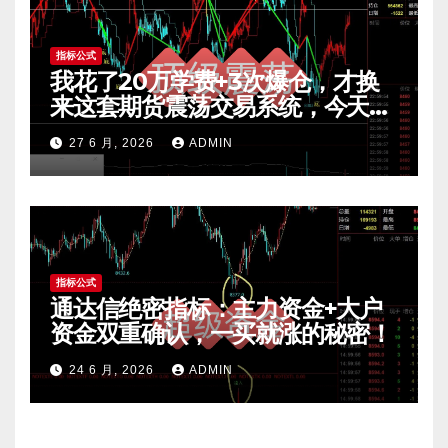
指标公式
我花了20万学费+3次爆仓，才换
来这套期货震荡交易系统，今天免
费公开核心逻辑
27 6 月, 2026
ADMIN
指标公式
通达信绝密指标：主力资金+大户
资金双重确认，一买就涨的秘密！
24 6 月, 2026
ADMIN