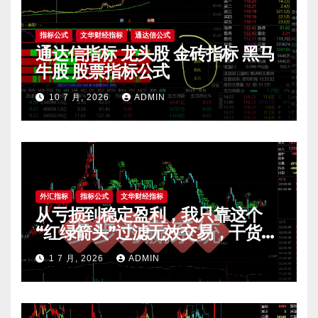
指标公式
文华财经指标
通达信公式
通达信指标 龙头股 金砖指标 黑马
牛股 股票指标公式
10 7 月, 2026
ADMIN
外汇指标
指标公式
文华财经指标
从亏损到稳定盈利，我只靠这个
“红绿箭头”过滤无效交易，干货全
公开 mt4指标
1 7 月, 2026
ADMIN