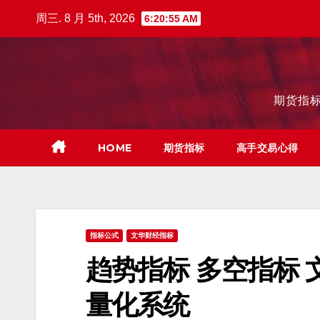
跳
周三. 8 月 5th, 2026
6:20:56 AM
至
内
容
期货指标
HOME
期货指标
高手交易心得
指标公式
文华财经指标
趋势指标 多空指标 
量化系统