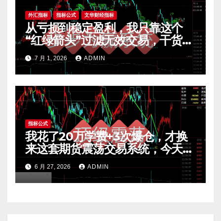
外汇指标
指标公式
文华财经指标
从亏损到稳定盈利，我只靠这个
“红绿箭头”过滤无效交易，干货全
公开 mt4指标
7 月 1, 2026
ADMIN
指标公式
我花了20万学费+3次爆仓，才换
来这套期货震荡交易系统，今天免
费公开核心逻辑
6 月 27, 2026
ADMIN