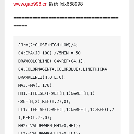
www.gao998.cn
微信 fxfx668998
=======================================
=====
JJ:=(2*CLOSE+HIGH+LOW)/4; 

C4:EMA(JJ,100);//5MIN = 50

DRAWCOLORLINE( C4>REF(C4,1), 
C4,COLORMAGENTA,COLORBLUE),LINETHICK4;

DRAWKLINE1(H,O,L,C);

MA3:=MA(C,170);

HH1:=IFELSE(H<REF(H,1)&&REF(H,1)
<REF(H,2),REF(H,2),0);

LL1:=IFELSE(L>REF(L,1)&&REF(L,1)>REF(L,2
),REF(L,2),0);

HH2:=VALUEWHEN(HH1>0,HH1);

LL2:=VALUEWHEN(LL1>0,LL1);
