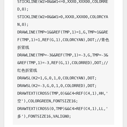
STICKLINE(W2>0&&W1<=0,XXX0,XXX00,COLORRE
D,0);

STICKLINE(W2>0&&W1>0,XXX0,XXX00,COLORCYA
N,0);

DRAWLINE(TMP=1&&REF(TMP,1)=1,G,TMP=1&&RE
F(TMP,1)=1,REF(G,1),COLORCYAN),DOT;//青色
折竖线

DRAWLINE(TMP=-3&&REF(TMP,1)=-3,G,TMP=-3&
&REF(TMP,1)=-3,REF(G,1),COLORRED),DOT;//
红色折竖线

DRAWSL(K2=1,G,0,1,0,COLORCYAN),DOT;

DRAWSL(K2=-3,G,0,1,0,COLORRED),DOT;

DRAWTEXT(CROSS(TMP,0)&&C4<REF(C4,1),HH,'
空'),COLORGREEN,FONTSIZE16;

DRAWTEXT(CROSS(0,TMP)&&C4>REF(C4,1),LL,'
多'),FONTSIZE16,VALIGN0;