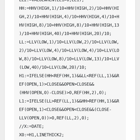
HH:=HHV(HIGH,1)/10+HHV(HIGH,2)/10+HHV(HI
GH,2)/10+HHV(HIGH,4)/10+HHV(HIGH,4)/10+H
HV(HIGH,8)/10+HHV(HIGH,8)/10+HHV(HIGH,13
)/10+HHV(HIGH,40)/10+HHV(HIGH,20)/10;

LL:=LLV(LOW,1)/10+LLV(LOW,2)/10+LLV(LOW,
2)/10+LLV(LOW,4)/10+LLV(LOW,4)/10+LLV(LO
W,8)/10+LLV(LOW,8)/10+LLV(LOW,13)/10+LLV
(LOW,40)/10+LLV(LOW,20)/10;

H1:=IFELSE(HH<REF(HH,1)&&LL<REF(LL,1)&&R
EF(OPEN,1)>CLOSE&&OPEN>CLOSE&&
(HHV(OPEN,0)-CLOSE)>0,REF(HH,2),0);

L1:=IFELSE(LL>REF(LL,1)&&HH>REF(HH,1)&&R
EF(OPEN,1)<CLOSE&&OPEN<CLOSE&&(CLOSE-
LLV(OPEN,0))>0,REF(LL,2),0);

//X:=DATE;

X0:=H1,LINETHICK2;
