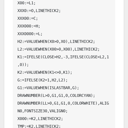
X00:=L1;

XXX0:=O,LINETHICK2;

XXX00:=C;

XXX000:=H;

XXX0000:=L;

H2:=VALUEWHEN(X0>0,X0),LINETHICK2;

L2:=VALUEWHEN(X00>0,X00),LINETHICK2;

K1:=IFELSE(CLOSE>H2,-3,IFELSE(CLOSE<L2,1
,0));

K2:=VALUEWHEN(K1<>0,K1);

G:=IFELSE(K2=1,H2,L2);

G1:=VALUEWHEN(ISLASTBAR,G);

DRAWNUMBER(L>0,G1,G1,0,COLORCYAN);

DRAWNUMBER(LL>0,G1,G1,0,COLORWHITE),ALIG
N0,FONTSIZE30,VALIGN0;

X000:=K2,LINETHICK2;

TMP:=K2,LINETHICK2;
