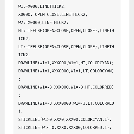
W1:=X000,LINETHICK2;

X0000:=OPEN-CLOSE,LINETHICK2;

W2:=X0000,LINETHICK2;

HT:=IFELSE(OPEN>CLOSE,OPEN,CLOSE),LINETH
ICK2;

LT:=IFELSE(OPEN<CLOSE,OPEN,CLOSE),LINETH
ICK2;

DRAWLINE(W1=1,XXX000,W1=1,HT,COLORCYAN);

DRAWLINE(W1=1,XXX0000,W1=1,LT,COLORCYAN)
;

DRAWLINE(W1=-3,XXX000,W1=-3,HT,COLORRED)
;

DRAWLINE(W1=-3,XXX0000,W1=-3,LT,COLORRED
);

STICKLINE(W1>0,XXX0,XXX00,COLORCYAN,1);

STICKLINE(W1<=0,XXX0,XXX00,COLORRED,1);
