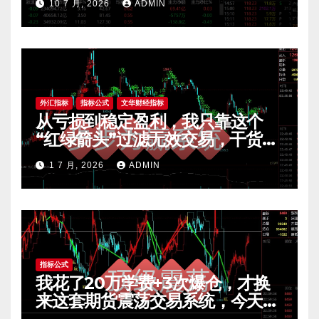
10 7 月, 2026
ADMIN
外汇指标
指标公式
文华财经指标
从亏损到稳定盈利，我只靠这个
“红绿箭头”过滤无效交易，干货全
公开 mt4指标
1 7 月, 2026
ADMIN
指标公式
我花了20万学费+3次爆仓，才换
来这套期货震荡交易系统，今天免
费公开核心逻辑