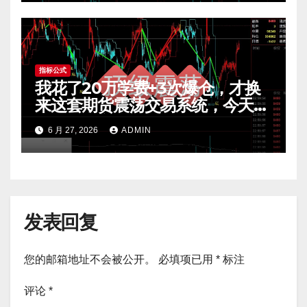
指标公式
我花了20万学费+3次爆仓，才换
来这套期货震荡交易系统，今天免
费公开核心逻辑
6 月 27, 2026
ADMIN
发表回复
您的邮箱地址不会被公开。
必填项已用
*
标注
评论
*