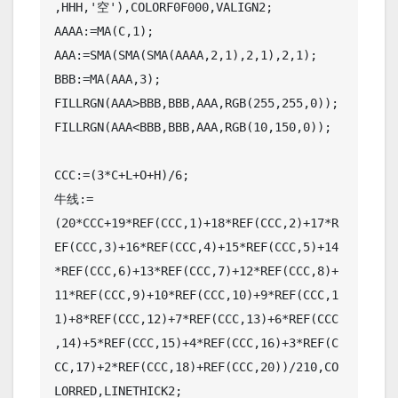
,HHH,'空'),COLORF0F000,VALIGN2;

AAAA:=MA(C,1);

AAA:=SMA(SMA(SMA(AAAA,2,1),2,1),2,1);

BBB:=MA(AAA,3);

FILLRGN(AAA>BBB,BBB,AAA,RGB(255,255,0));

FILLRGN(AAA<BBB,BBB,AAA,RGB(10,150,0));

CCC:=(3*C+L+O+H)/6;

牛线:=
(20*CCC+19*REF(CCC,1)+18*REF(CCC,2)+17*R
EF(CCC,3)+16*REF(CCC,4)+15*REF(CCC,5)+14
*REF(CCC,6)+13*REF(CCC,7)+12*REF(CCC,8)+
11*REF(CCC,9)+10*REF(CCC,10)+9*REF(CCC,1
1)+8*REF(CCC,12)+7*REF(CCC,13)+6*REF(CCC
,14)+5*REF(CCC,15)+4*REF(CCC,16)+3*REF(C
CC,17)+2*REF(CCC,18)+REF(CCC,20))/210,CO
LORRED,LINETHICK2;
