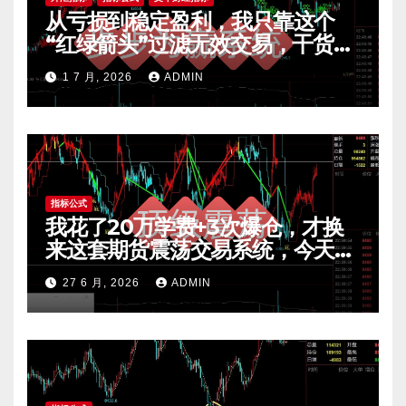
从亏损到稳定盈利，我只靠这个
“红绿箭头”过滤无效交易，干货全
公开 mt4指标
1 7 月, 2026
ADMIN
指标公式
我花了20万学费+3次爆仓，才换
来这套期货震荡交易系统，今天免
费公开核心逻辑
27 6 月, 2026
ADMIN