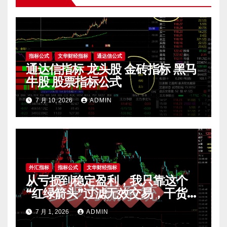
指标公式
文华财经指标
通达信公式
通达信指标 龙头股 金砖指标 黑马
牛股 股票指标公式
7 月 10, 2026
ADMIN
外汇指标
指标公式
文华财经指标
从亏损到稳定盈利，我只靠这个
“红绿箭头”过滤无效交易，干货全
公开 mt4指标
7 月 1, 2026
ADMIN