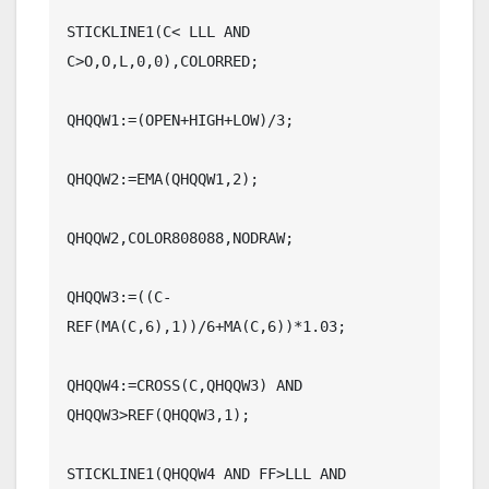
STICKLINE1(C< LLL AND 
C>O,O,L,0,0),COLORRED;

QHQQW1:=(OPEN+HIGH+LOW)/3;

QHQQW2:=EMA(QHQQW1,2);

QHQQW2,COLOR808088,NODRAW;

QHQQW3:=((C-
REF(MA(C,6),1))/6+MA(C,6))*1.03;

QHQQW4:=CROSS(C,QHQQW3) AND 
QHQQW3>REF(QHQQW3,1);

STICKLINE1(QHQQW4 AND FF>LLL AND 