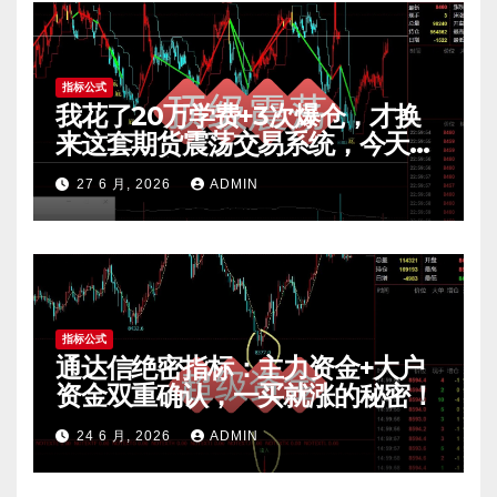
指标公式
我花了20万学费+3次爆仓，才换
来这套期货震荡交易系统，今天免
费公开核心逻辑
27 6 月, 2026
ADMIN
指标公式
通达信绝密指标：主力资金+大户
资金双重确认，一买就涨的秘密！
24 6 月, 2026
ADMIN