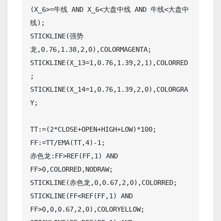
(X_6>=牛线 AND X_6<大盘中线 AND 牛线<大盘中
线);

STICKLINE(强势
龙,0.76,1.38,2,0),COLORMAGENTA;

STICKLINE(X_13=1,0.76,1.39,2,1),COLORRED
;

STICKLINE(X_14=1,0.76,1.39,2,0),COLORGRA
Y;

TT:=(2*CLOSE+OPEN+HIGH+LOW)*100;

FF:=TT/EMA(TT,4)-1;

赤色龙:FF>REF(FF,1) AND 
FF>0,COLORRED,NODRAW;

STICKLINE(赤色龙,0,0.67,2,0),COLORRED;

STICKLINE(FF<REF(FF,1) AND 
FF>0,0,0.67,2,0),COLORYELLOW;
