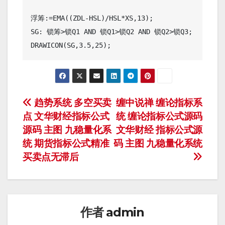
浮筹:=EMA((ZDL-HSL)/HSL*XS,13);

SG: 锁筹>锁Q1 AND 锁Q1>锁Q2 AND 锁Q2>锁Q3;

DRAWICON(SG,3.5,25);
文
趋势系统 多空买卖
缠中说禅 缠论指标系
点 文华财经指标公式
统 缠论指标公式源码
章
源码 主图 九稳量化系
文华财经 指标公式源
导
统 期货指标公式精准
码 主图 九稳量化系统
买卖点无滞后
航
作者
admin