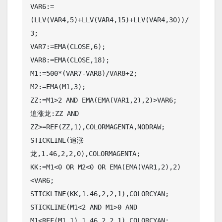
VAR6:=
(LLV(VAR4,5)+LLV(VAR4,15)+LLV(VAR4,30))/
3;

VAR7:=EMA(CLOSE,6);

VAR8:=EMA(CLOSE,18);

M1:=500*(VAR7-VAR8)/VAR8+2;

M2:=EMA(M1,3);

ZZ:=M1>2 AND EMA(EMA(VAR1,2),2)>VAR6;

追涨龙:ZZ AND 
ZZ>=REF(ZZ,1),COLORMAGENTA,NODRAW;

STICKLINE(追涨
龙,1.46,2,2,0),COLORMAGENTA;

KK:=M1<0 OR M2<0 OR EMA(EMA(VAR1,2),2)
<VAR6;

STICKLINE(KK,1.46,2,2,1),COLORCYAN;

STICKLINE(M1<2 AND M1>0 AND 
M1<REF(M1,1),1.46,2,2,1),COLORCYAN;
