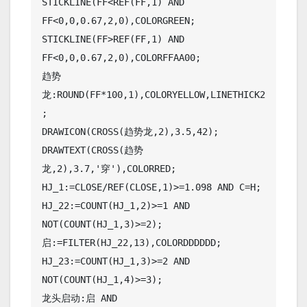
STICKLINE(FF<REF(FF,1) AND 
FF<0,0,0.67,2,0),COLORGREEN;

STICKLINE(FF>REF(FF,1) AND 
FF<0,0,0.67,2,0),COLORFFAA00;

趋势
龙:ROUND(FF*100,1),COLORYELLOW,LINETHICK2
;

DRAWICON(CROSS(趋势龙,2),3.5,42);

DRAWTEXT(CROSS(趋势
龙,2),3.7,'穿'),COLORRED;

HJ_1:=CLOSE/REF(CLOSE,1)>=1.098 AND C=H;

HJ_22:=COUNT(HJ_1,2)>=1 AND 
NOT(COUNT(HJ_1,3)>=2);

启:=FILTER(HJ_22,13),COLORDDDDDD;

HJ_23:=COUNT(HJ_1,3)>=2 AND 
NOT(COUNT(HJ_1,4)>=3);

龙头启动:启 AND 