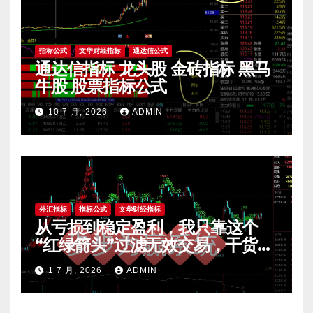
指标公式
文华财经指标
通达信公式
通达信指标 龙头股 金砖指标 黑马
牛股 股票指标公式
10 7 月, 2026
ADMIN
外汇指标
指标公式
文华财经指标
从亏损到稳定盈利，我只靠这个
“红绿箭头”过滤无效交易，干货全
公开 mt4指标
1 7 月, 2026
ADMIN