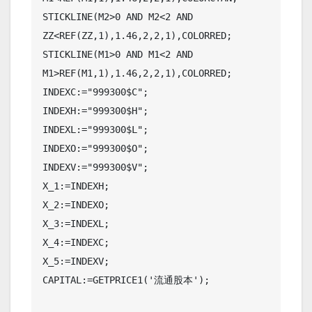
STICKLINE(M2>0 AND M2<2 AND 
ZZ<REF(ZZ,1),1.46,2,2,1),COLORRED;

STICKLINE(M1>0 AND M1<2 AND 
M1>REF(M1,1),1.46,2,2,1),COLORRED;

INDEXC:="999300$C";

INDEXH:="999300$H";

INDEXL:="999300$L";

INDEXO:="999300$O";

INDEXV:="999300$V";

X_1:=INDEXH;

X_2:=INDEXO;

X_3:=INDEXL;

X_4:=INDEXC;

X_5:=INDEXV;

CAPITAL:=GETPRICE1('流通股本');
