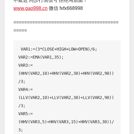
不延迟 同步行情信号 拒绝马后面！
www.gao998.cn
微信 fxfx668998
=======================================
=====
 VAR1:=(3*CLOSE+HIGH+LOW+OPEN)/6;

VAR2:=EMA(VAR1,35);

VAR3:=
(HHV(VAR2,10)+HHV(VAR2,30)+HHV(VAR2,90))
/3;

VAR4:=
(LLV(VAR2,10)+LLV(VAR2,30)+LLV(VAR2,90))
/3;

VAR5:=
(HHV(VAR3,5)+HHV(VAR3,15)+HHV(VAR3,30))/
3;
