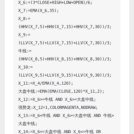
X_6:=(3*CLOSE+HIGH+LOW+OPEN)/6;

X_7:=EMA(X_6,35);

X_8:=
(HHV(X_7,5)+HHV(X_7,15)+HHV(X_7,30))/3;

X_9:=
(LLV(X_7,5)+LLV(X_7,15)+LLV(X_7,30))/3;

牛线:=
(HHV(X_8,5)+HHV(X_8,15)+HHV(X_8,30))/3;

X_10:=
(LLV(X_9,5)+LLV(X_9,15)+LLV(X_9,30))/3;

X_11:=X_4/EMA(X_4,120);

大盘中线:=EMA(EMA(CLOSE,120)*X_11,2);

X_12:=X_6>=牛线 AND X_6>=大盘中线;

强势龙:X_12=1,COLORMAGENTA,NODRAW;

X_13:=X_6<牛线 AND X_6>=大盘中线 AND 牛线>
大盘中线;

X_14:=X_6<=大盘中线 AND X_6<=牛线 OR 