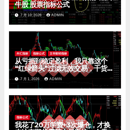
牛股 股票指标公式
7 月 10, 2026
ADMIN
外汇指标
指标公式
文华财经指标
从亏损到稳定盈利，我只靠这个
“红绿箭头”过滤无效交易，干货全
公开 mt4指标
7 月 1, 2026
ADMIN
指标公式
我花了20万学费+3次爆仓，才换