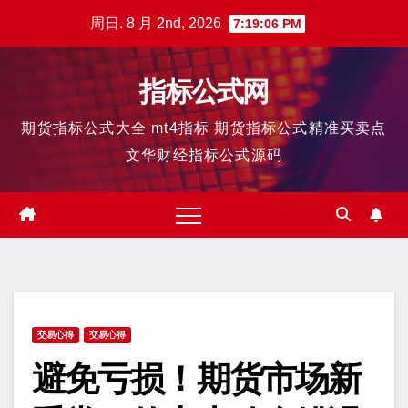
跳
周日. 8 月 2nd, 2026
7:19:07 PM
至
内
指标公式网
容
期货指标公式大全 mt4指标 期货指标公式精准买卖点
文华财经指标公式源码
交易心得
交易心得
避免亏损！期货市场新