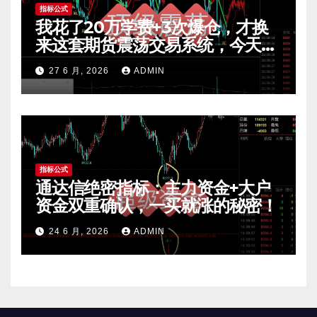
指标公式
我花了20万学费+3次爆仓，才换
来这套期货震荡交易系统，今天免
费公开核心逻辑
27 6 月, 2026
ADMIN
指标公式
通达信绝密指标：主力资金+大户
资金双重确认，一买就涨的秘密！
24 6 月, 2026
ADMIN