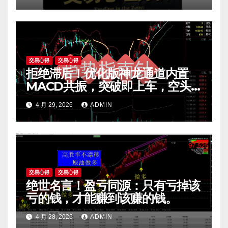
交易心得
交易心得
拒绝滞后！优化版神龙通道内置
MACD共振，突破即上车，空头
陷阱一眼看穿。
4 月 29, 2026
ADMIN
交易心得
交易心得
绝世名言！盈亏同源：只有亏掉该
亏的钱，才能赚到该赚的钱。
4 月 28, 2026
ADMIN