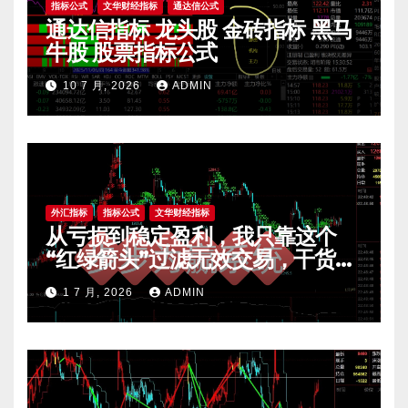
指标公式
文华财经指标
通达信公式
通达信指标 龙头股 金砖指标 黑马
牛股 股票指标公式
10 7 月, 2026
ADMIN
外汇指标
指标公式
文华财经指标
从亏损到稳定盈利，我只靠这个
“红绿箭头”过滤无效交易，干货全
公开 mt4指标
1 7 月, 2026
ADMIN