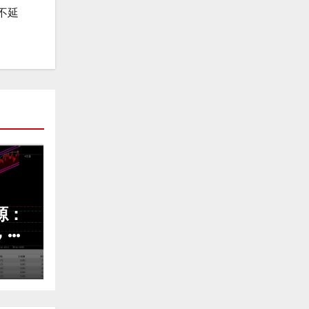
不延
源：
，才