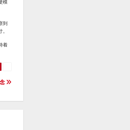
使模
察到
寸。
待着
理念