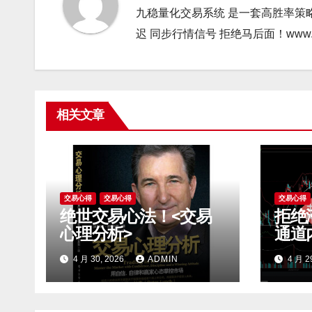
九稳量化交易系统 是一套高胜率策
迟 同步行情信号 拒绝马后面！www.gao9
相关文章
交易心得
交易心得
交易心得
绝世交易心法！<交易
拒绝
心理分析>
通道
突破
4 月 30, 2026
ADMIN
4 月 2
一眼