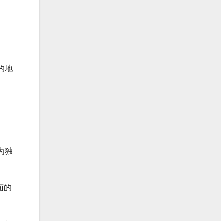
的地
为独
面的