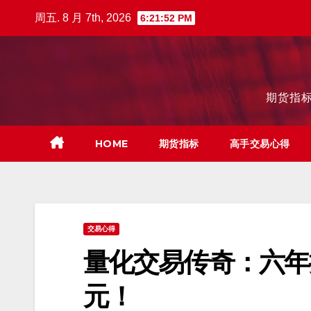
跳
周五. 8 月 7th, 2026
6:21:53 PM
至
内
容
期货指标
HOME
期货指标
高手交易心得
交易心得
量化交易传奇：六年
元！