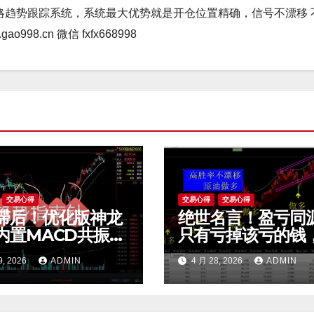
略趋势跟踪系统，系统最大优势就是开仓位置精确，信号不漂移 
98.cn 微信 fxfx668998
交易心得
交易心得
交易心得
滞后！优化版神龙
绝世名言！盈亏同
内置MACD共振，
只有亏掉该亏的钱
即上车，空头陷阱
能赚到该赚的钱。
9, 2026
ADMIN
4 月 28, 2026
ADMIN
看穿。