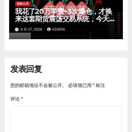
指标公式
我花了20万学费+3次爆仓，才换
来这套期货震荡交易系统，今天免
费公开核心逻辑
6 月 27, 2026
ADMIN
发表回复
您的邮箱地址不会被公开。
必填项已用
*
标注
评论
*