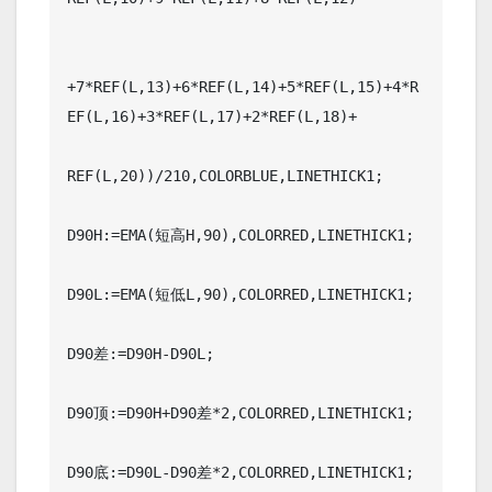
+7*REF(L,13)+6*REF(L,14)+5*REF(L,15)+4*R
EF(L,16)+3*REF(L,17)+2*REF(L,18)+

REF(L,20))/210,COLORBLUE,LINETHICK1;

D90H:=EMA(短高H,90),COLORRED,LINETHICK1;

D90L:=EMA(短低L,90),COLORRED,LINETHICK1;

D90差:=D90H-D90L;

D90顶:=D90H+D90差*2,COLORRED,LINETHICK1;

D90底:=D90L-D90差*2,COLORRED,LINETHICK1;
