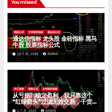
You missed
指标公式
文华财经指标
通达信公式
通达信指标 龙头股 金砖指标 黑马
牛股 股票指标公式
10 7 月, 2026
ADMIN
外汇指标
指标公式
文华财经指标
从亏损到稳定盈利，我只靠这个
“红绿箭头”过滤无效交易，干货全
公开 mt4指标
1 7 月, 2026
ADMIN