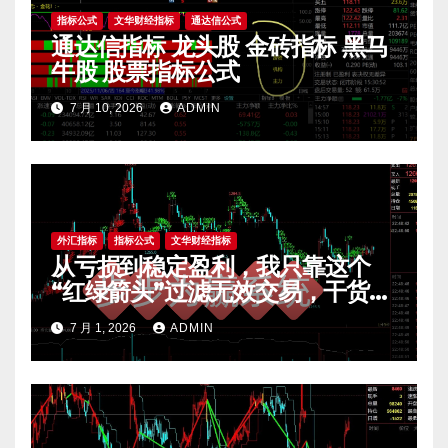
指标公式
文华财经指标
通达信公式
通达信指标 龙头股 金砖指标 黑马
牛股 股票指标公式
7 月 10, 2026
ADMIN
外汇指标
指标公式
文华财经指标
从亏损到稳定盈利，我只靠这个
“红绿箭头”过滤无效交易，干货全
公开 mt4指标
7 月 1, 2026
ADMIN