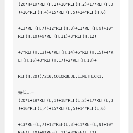
(20*H+19*REF(H,1)+18*REF(H,2)+17*REF(H,3
)+16*REF(H,4)+15*REF(H,5)+14*REF(H,6)

+13*REF(H,7)+12*REF(H,8)+11*REF(H,9)+10*
REF(H,10)+9*REF(H,11)+8*REF(H,12)

+7*REF(H,13)+6*REF(H,14)+5*REF(H,15)+4*R
EF(H,16)+3*REF(H,17)+2*REF(H,18)+

REF(H,20))/210,COLORBLUE,LINETHICK1;

短低L:=
(20*L+19*REF(L,1)+18*REF(L,2)+17*REF(L,3
)+16*REF(L,4)+15*REF(L,5)+14*REF(L,6)

+13*REF(L,7)+12*REF(L,8)+11*REF(L,9)+10*
REF(L,10)+9*REF(L,11)+8*REF(L,12)
