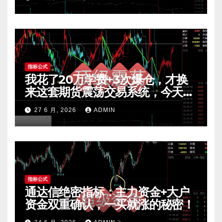
指标公式
我花了20万学费+3次爆仓，才换
来这套期货震荡交易系统，今天免
费公开核心逻辑
27 6 月, 2026
ADMIN
指标公式
通达信绝密指标：主力资金+大户
资金双重确认，一买就涨的秘密！