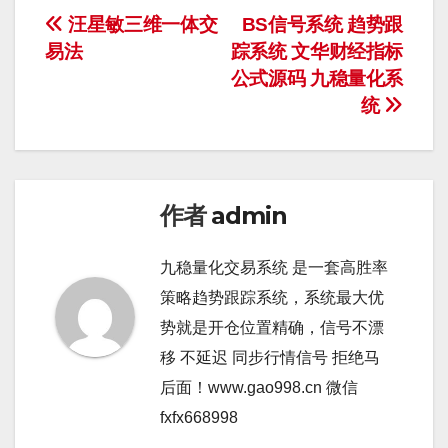
文
汪星敏三维一体交
BS信号系统 趋势跟
易法
踪系统 文华财经指标
章
公式源码 九稳量化系
导
统
航
作者
admin
九稳量化交易系统 是一套高胜率
策略趋势跟踪系统，系统最大优
势就是开仓位置精确，信号不漂
移 不延迟 同步行情信号 拒绝马
后面！www.gao998.cn 微信
fxfx668998