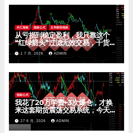
外汇指标
指标公式
文华财经指标
从亏损到稳定盈利，我只靠这个
“红绿箭头”过滤无效交易，干货全
公开 mt4指标
1 7 月, 2026
ADMIN
指标公式
我花了20万学费+3次爆仓，才换
来这套期货震荡交易系统，今天免
费公开核心逻辑
27 6 月, 2026
ADMIN