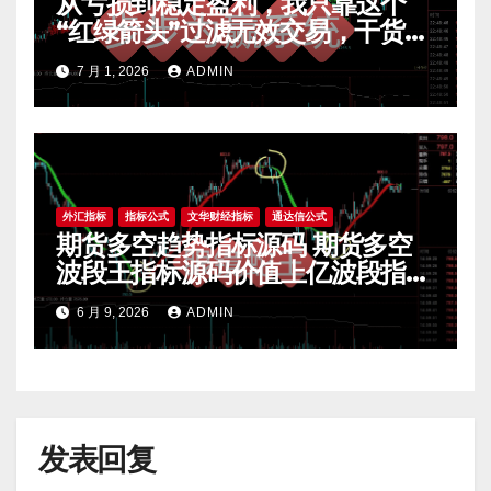
从亏损到稳定盈利，我只靠这个
“红绿箭头”过滤无效交易，干货全
公开 mt4指标
7 月 1, 2026
ADMIN
外汇指标
指标公式
文华财经指标
通达信公式
期货多空趋势指标源码 期货多空
波段王指标源码价值上亿波段指标
源码 期货指标公式网
6 月 9, 2026
ADMIN
发表回复