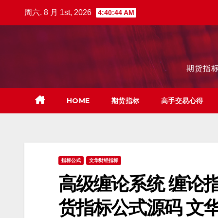
跳
周六. 8 月 1st, 2026
4:40:46 AM
至
内
容
期货指标
HOME
期货指标
高手交易心得
指标公式
文华财经指标
高级缠论系统 缠论指
货指标公式源码 文