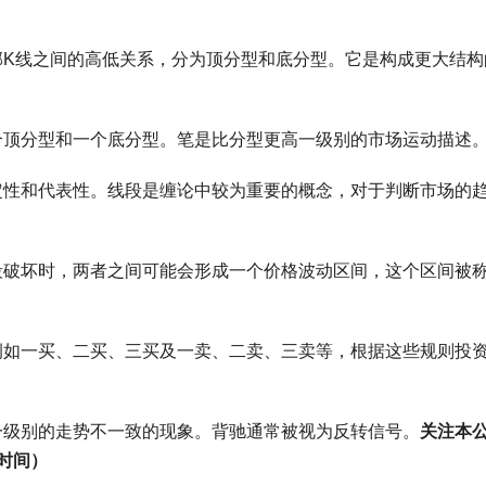
个相邻K线之间的高低关系，分为顶分型和底分型。它是构成更大结
括一个顶分型和一个底分型。笔是比分型更高一级别的市场运动描述
的稳定性和代表性。线段是缠论中较为重要的概念，对于判断市场的
的线段破坏时，两者之间可能会形成一个价格波动区间，这个区间被
则，例如一买、二买、三买及一卖、二卖、三卖等，根据这些规则投
与另一级别的走势不一致的现象。背驰通常被视为反转信号。
关注本
费时间）