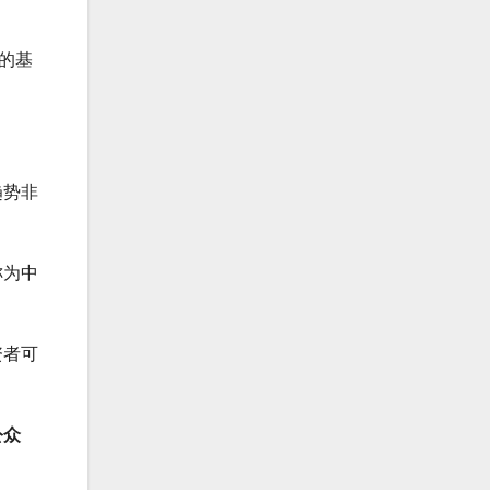
构的基
。
趋势非
称为中
资者可
公众