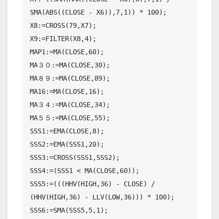
SMA(ABS((CLOSE - X6)),7,1)) * 100);

X8:=CROSS(79,X7);

X9:=FILTER(X8,4);

MAP1:=MA(CLOSE,60);

MA３０:=MA(CLOSE,30);

MA８９:=MA(CLOSE,89);

MA16:=MA(CLOSE,16);

MA３４:=MA(CLOSE,34);

MA５５:=MA(CLOSE,55);

SSS1:=EMA(CLOSE,8);

SSS2:=EMA(SSS1,20);

SSS3:=CROSS(SSS1,SSS2);

SSS4:=(SSS1 < MA(CLOSE,60));

SSS5:=(((HHV(HIGH,36) - CLOSE) / 
(HHV(HIGH,36) - LLV(LOW,36))) * 100);

SSS6:=SMA(SSS5,5,1);
