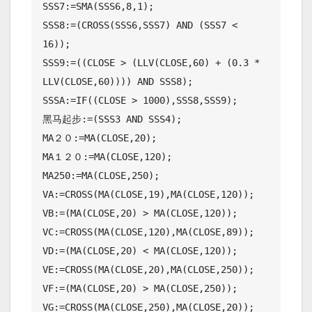
SSS7:=SMA(SSS6,8,1);

SSS8:=(CROSS(SSS6,SSS7) AND (SSS7 < 
16));

SSS9:=((CLOSE > (LLV(CLOSE,60) + (0.3 * 
LLV(CLOSE,60)))) AND SSS8);

SSSA:=IF((CLOSE > 1000),SSS8,SSS9);

黑马起步:=(SSS3 AND SSS4);

MA２０:=MA(CLOSE,20);

MA１２０:=MA(CLOSE,120);

MA250:=MA(CLOSE,250);

VA:=CROSS(MA(CLOSE,19),MA(CLOSE,120));

VB:=(MA(CLOSE,20) > MA(CLOSE,120));

VC:=CROSS(MA(CLOSE,120),MA(CLOSE,89));

VD:=(MA(CLOSE,20) < MA(CLOSE,120));

VE:=CROSS(MA(CLOSE,20),MA(CLOSE,250));

VF:=(MA(CLOSE,20) > MA(CLOSE,250));

VG:=CROSS(MA(CLOSE,250),MA(CLOSE,20));
