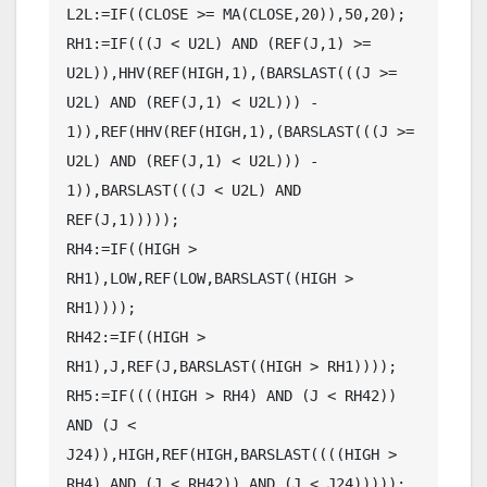
L2L:=IF((CLOSE >= MA(CLOSE,20)),50,20);

RH1:=IF(((J < U2L) AND (REF(J,1) >= 
U2L)),HHV(REF(HIGH,1),(BARSLAST(((J >= 
U2L) AND (REF(J,1) < U2L))) - 
1)),REF(HHV(REF(HIGH,1),(BARSLAST(((J >= 
U2L) AND (REF(J,1) < U2L))) - 
1)),BARSLAST(((J < U2L) AND 
REF(J,1)))));

RH4:=IF((HIGH > 
RH1),LOW,REF(LOW,BARSLAST((HIGH > 
RH1))));

RH42:=IF((HIGH > 
RH1),J,REF(J,BARSLAST((HIGH > RH1))));

RH5:=IF((((HIGH > RH4) AND (J < RH42)) 
AND (J < 
J24)),HIGH,REF(HIGH,BARSLAST((((HIGH > 
RH4) AND (J < RH42)) AND (J < J24)))));
