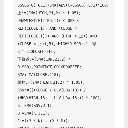
SSS66,0),6,1)/SMA(ABS(C-SSS66),6,1)*100;

上:=(SMA(HIGH,21,2) * 1.05);

DRAWTEXT(FILTER(((((CLOSE < 
REF(CLOSE,1)) AND (CLOSE < 
REF(CLOSE,1))) AND (HIGH > 上)) AND 
(CLOSE < 上)),5),(HIGH*0.995),'--减
仓'),COLORFFFFFF;

下轨道:=(SMA(LOW,21,2) * 
0.969),POINTDOT,COLOR00FFFF;

BMA:=MA(CLOSE,118);

阻挡:=(SMA(HIGH,21,2) * 1.05);

RSV:=(((CLOSE - LLV(LOW,13)) / 
(HHV(HIGH,13) - LLV(LOW,13))) * 100);

K:=SMA(RSV,3,1);

D:=SMA(K,3,1);

J:=((3 * K) - (2 * D));
