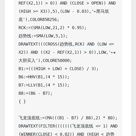
REF(X2,1)) > 0)) AND (CLOSE > OPEN)) AND 
(HIGH >= X3)),5),(LOW - 0.03),'←黑马筑
底'),COLOR85B256;

RCK:=(SMA(LOW,21,2) * 0.95);

趋势线:=SMA(LOW,5,1);

DRAWTEXT(((CROSS(趋势线,RCK) AND (LOW <= 
X2)) AND ((X2 - REF(X2,1)) > 0)),LOW,'←★
大胆买入'),COLORE50000;

B1:=(((HIGH + LOW) + CLOSE) / 3);

B6:=HHV(B1,(4 * 15));

B7:=LLV(B1,(4 * 15));

B8:=(B6 - B7);

{ }

飞龙顶底线:=(MA(((B1 - B7) / B8),2) * 80);

DRAWTEXT(FILTER(((((((飞龙顶底线 <= 1) AND 
(WINNER(CLOSE) < 0.02)) AND (HIGH < 趋势