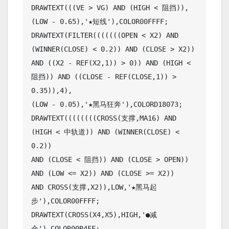
DRAWTEXT(((VE > VG) AND (HIGH < 阻挡)),
(LOW - 0.65),'★短线'),COLOR00FFFF;

DRAWTEXT(FILTER(((((((OPEN < X2) AND 
(WINNER(CLOSE) < 0.2)) AND (CLOSE > X2))

AND ((X2 - REF(X2,1)) > 0)) AND (HIGH < 
阻挡)) AND ((CLOSE - REF(CLOSE,1)) > 
0.35)),4),

(LOW - 0.05),'★黑马狂奔'),COLORD18073;

DRAWTEXT((((((((CROSS(支撑,MA16) AND 
(HIGH < 中轨道)) AND (WINNER(CLOSE) < 
0.2))

AND (CLOSE < 阻挡)) AND (CLOSE > OPEN)) 
AND (LOW <= X2)) AND (CLOSE >= X2))

AND CROSS(支撑,X2)),LOW,'★黑马起
步'),COLOR00FFFF;

DRAWTEXT(CROSS(X4,X5),HIGH,'●减
仓'),COLOR00B4FF;
