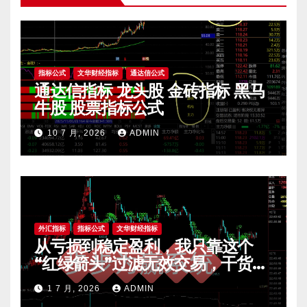
指标公式
文华财经指标
通达信公式
通达信指标 龙头股 金砖指标 黑马
牛股 股票指标公式
10 7 月, 2026
ADMIN
外汇指标
指标公式
文华财经指标
从亏损到稳定盈利，我只靠这个
“红绿箭头”过滤无效交易，干货全
公开 mt4指标
1 7 月, 2026
ADMIN