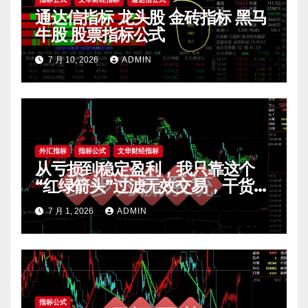
通达信指标 龙头股 金砖指标 黑马
牛股 股票指标公式
7 月 10, 2026
ADMIN
外汇指标
指标公式
文华财经指标
从亏损到稳定盈利，我只靠这个
“红绿箭头”过滤无效交易，干货全
公开 mt4指标
7 月 1, 2026
ADMIN
指标公式