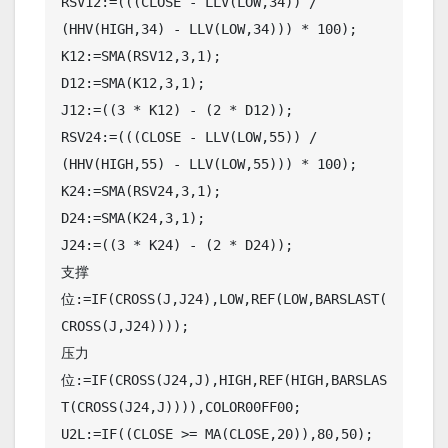
RSV12:=(((CLOSE - LLV(LOW,34)) / 
(HHV(HIGH,34) - LLV(LOW,34))) * 100);

K12:=SMA(RSV12,3,1);

D12:=SMA(K12,3,1);

J12:=((3 * K12) - (2 * D12));

RSV24:=(((CLOSE - LLV(LOW,55)) / 
(HHV(HIGH,55) - LLV(LOW,55))) * 100);

K24:=SMA(RSV24,3,1);

D24:=SMA(K24,3,1);

J24:=((3 * K24) - (2 * D24));

支撑
位:=IF(CROSS(J,J24),LOW,REF(LOW,BARSLAST(
CROSS(J,J24))));

压力
位:=IF(CROSS(J24,J),HIGH,REF(HIGH,BARSLAS
T(CROSS(J24,J)))),COLOR00FF00;

U2L:=IF((CLOSE >= MA(CLOSE,20)),80,50);
