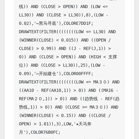
线)) AND (CLOSE > OPEN)) AND (LOW <= 
LL30)) AND (CLOSE > LL30)),8),(LOW - 
0.02),'←黑马寻底'),COLORE7DD1F;

DRAWTEXT(FILTER((((((((LOW <= LL30) AND 
(WINNER(CLOSE) < 0.015)) AND ((OPEN / 
CLOSE) > 0.99)) AND ((J - REF(J,1)) > 
0)) AND (CLOSE > OPEN)) AND (HIGH < 支撑
位)) AND (CLOSE > LL30)),25),(LOW - 
0.09),'←开始建仓'),COLOR00FFFF;

DRAWTEXT(FILTER((((((((LOW <= MA３０) AND 
((AA10 - REF(AA10,1)) > 0)) AND ((MA16 - 
REF(MA２０,1)) > 0)) AND ((趋势线 - REF(趋
势线,1)) > 0)) AND (CLOSE >= MA３０)) AND 
(WINNER(CLOSE) < 0.15)) AND ((CLOSE / 
OPEN) > 1.01)),3),LOW,'★天马奔
月'),COLOR76B0FC;
