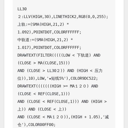
LL30
２:LLV(HIGH,30),LINETHICK2,RGB(0,0,255);

上轨:=(SMA(HIGH,21,2) * 
1.092),POINTDOT,COLORFFFFFF;

中轨道:=(SMA(HIGH,21,2) * 
1.017),POINTDOT,COLORFFFFFF;

DRAWTEXT(FILTER(((((LOW < 下轨道) AND 
(CLOSE > MA(CLOSE,15)))

AND (CLOSE > LL30２)) AND (HIGH < 压力
位)),10),LOW,'★短线5%'),COLOR9DC522;

DRAWTEXT(((((((HIGH >= MA１２０) AND 
(CLOSE < REF(CLOSE,1)))

AND (CLOSE < REF(CLOSE,1))) AND (HIGH > 
上)) AND (CLOSE < 上))

AND (CLOSE < MA１２０)),(HIGH + 1.05),'减
仓'),COLOR00FF00;
