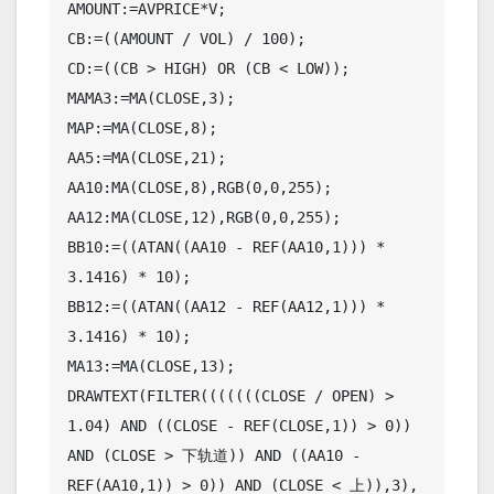
AMOUNT:=AVPRICE*V;

CB:=((AMOUNT / VOL) / 100);

CD:=((CB > HIGH) OR (CB < LOW));

MAMA3:=MA(CLOSE,3);

MAP:=MA(CLOSE,8);

AA5:=MA(CLOSE,21);

AA10:MA(CLOSE,8),RGB(0,0,255);

AA12:MA(CLOSE,12),RGB(0,0,255);

BB10:=((ATAN((AA10 - REF(AA10,1))) * 
3.1416) * 10);

BB12:=((ATAN((AA12 - REF(AA12,1))) * 
3.1416) * 10);

MA13:=MA(CLOSE,13);

DRAWTEXT(FILTER(((((((CLOSE / OPEN) > 
1.04) AND ((CLOSE - REF(CLOSE,1)) > 0)) 
AND (CLOSE > 下轨道)) AND ((AA10 - 
REF(AA10,1)) > 0)) AND (CLOSE < 上)),3),