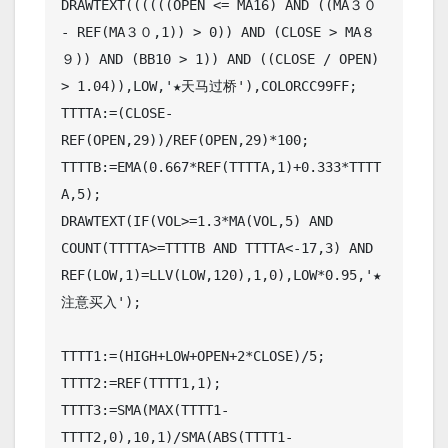
DRAWTEXT((((((OPEN <= MA16) AND ((MA３０ 
- REF(MA３０,1)) > 0)) AND (CLOSE > MA８
９)) AND (BB10 > 1)) AND ((CLOSE / OPEN) 
> 1.04)),LOW,'★天马过桥'),COLORCC99FF;

TTTTA:=(CLOSE-
REF(OPEN,29))/REF(OPEN,29)*100;

TTTTB:=EMA(0.667*REF(TTTTA,1)+0.333*TTTT
A,5);

DRAWTEXT(IF(VOL>=1.3*MA(VOL,5) AND 
COUNT(TTTTA>=TTTTB AND TTTTA<-17,3) AND 
REF(LOW,1)=LLV(LOW,120),1,0),LOW*0.95,'★
注意买入');

TTTT1:=(HIGH+LOW+OPEN+2*CLOSE)/5;

TTTT2:=REF(TTTT1,1);

TTTT3:=SMA(MAX(TTTT1-
TTTT2,0),10,1)/SMA(ABS(TTTT1-