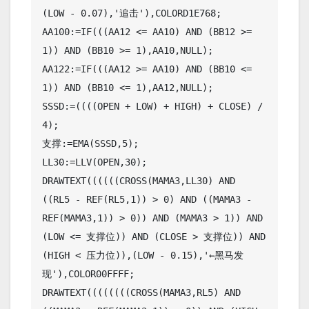
(LOW - 0.07),'追击'),COLORD1E768;

AA100:=IF(((AA12 <= AA10) AND (BB12 >= 
1)) AND (BB10 >= 1),AA10,NULL);

AA122:=IF(((AA12 >= AA10) AND (BB10 <= 
1)) AND (BB10 <= 1),AA12,NULL);

SSSD:=((((OPEN + LOW) + HIGH) + CLOSE) / 
4);

支撑:=EMA(SSSD,5);

LL30:=LLV(OPEN,30);

DRAWTEXT((((((CROSS(MAMA3,LL30) AND 
((RL5 - REF(RL5,1)) > 0) AND ((MAMA3 - 
REF(MAMA3,1)) > 0)) AND (MAMA3 > 1)) AND 
(LOW <= 支撑位)) AND (CLOSE > 支撑位)) AND 
(HIGH < 压力位)),(LOW - 0.15),'←黑马发
现'),COLOR00FFFF;

DRAWTEXT((((((((CROSS(MAMA3,RL5) AND 