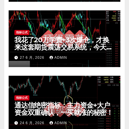
指标公式
我花了20万学费+3次爆仓，才换
来这套期货震荡交易系统，今天免
费公开核心逻辑
27 6 月, 2026
ADMIN
指标公式
通达信绝密指标：主力资金+大户
资金双重确认，一买就涨的秘密！
24 6 月, 2026
ADMIN