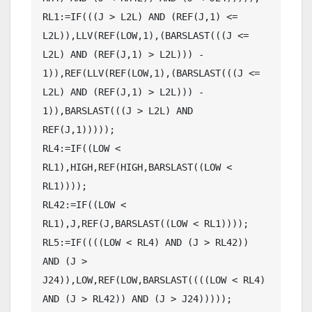
RL1:=IF(((J > L2L) AND (REF(J,1) <= 
L2L)),LLV(REF(LOW,1),(BARSLAST(((J <= 
L2L) AND (REF(J,1) > L2L))) - 
1)),REF(LLV(REF(LOW,1),(BARSLAST(((J <= 
L2L) AND (REF(J,1) > L2L))) - 
1)),BARSLAST(((J > L2L) AND 
REF(J,1)))));

RL4:=IF((LOW < 
RL1),HIGH,REF(HIGH,BARSLAST((LOW < 
RL1))));

RL42:=IF((LOW < 
RL1),J,REF(J,BARSLAST((LOW < RL1))));

RL5:=IF((((LOW < RL4) AND (J > RL42)) 
AND (J > 
J24)),LOW,REF(LOW,BARSLAST((((LOW < RL4) 
AND (J > RL42)) AND (J > J24)))));
