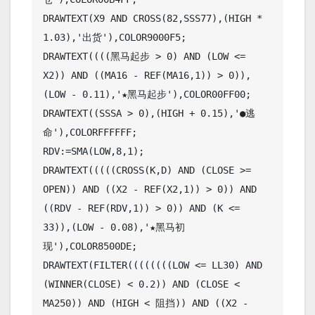
DRAWTEXT(X9 AND CROSS(82,SSS77),(HIGH * 
1.03),'出货'),COLOR9000F5;

DRAWTEXT((((黑马起步 > 0) AND (LOW <= 
X2)) AND ((MA16 - REF(MA16,1)) > 0)),

(LOW - 0.11),'★黑马起步'),COLOR00FF00;

DRAWTEXT((SSSA > 0),(HIGH + 0.15),'●逃
命'),COLORFFFFFF;

RDV:=SMA(LOW,8,1);

DRAWTEXT(((((CROSS(K,D) AND (CLOSE >= 
OPEN)) AND ((X2 - REF(X2,1)) > 0)) AND 
((RDV - REF(RDV,1)) > 0)) AND (K <= 
33)),(LOW - 0.08),'★黑马初
现'),COLOR8500DE;

DRAWTEXT(FILTER((((((((LOW <= LL30) AND 
(WINNER(CLOSE) < 0.2)) AND (CLOSE < 
MA250)) AND (HIGH < 阻挡)) AND ((X2 - 