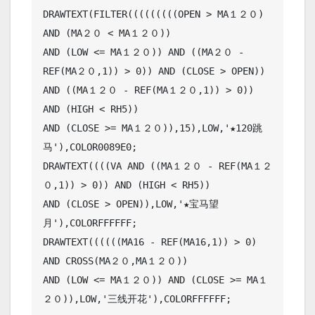
DRAWTEXT(FILTER(((((((((OPEN > MA１２０) 
AND (MA２０ < MA１２０))

AND (LOW <= MA１２０)) AND ((MA２０ - 
REF(MA２０,1)) > 0)) AND (CLOSE > OPEN))

AND ((MA１２０ - REF(MA１２０,1)) > 0)) 
AND (HIGH < RH5))

AND (CLOSE >= MA１２０)),15),LOW,'★120跳
马'),COLOR0089E0;

DRAWTEXT((((VA AND ((MA１２０ - REF(MA１２
０,1)) > 0)) AND (HIGH < RH5))

AND (CLOSE > OPEN)),LOW,'★宝马望
月'),COLORFFFFFF;

DRAWTEXT((((((MA16 - REF(MA16,1)) > 0) 
AND CROSS(MA２０,MA１２０))

AND (LOW <= MA１２０)) AND (CLOSE >= MA１
２０)),LOW,'三线开花'),COLORFFFFFF;
