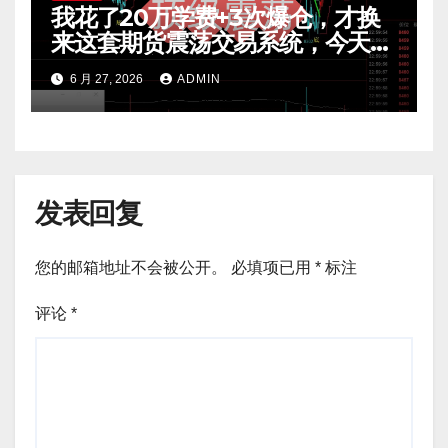
我花了20万学费+3次爆仓，才换
来这套期货震荡交易系统，今天免
费公开核心逻辑
6 月 27, 2026
ADMIN
发表回复
您的邮箱地址不会被公开。
必填项已用
*
标注
评论
*