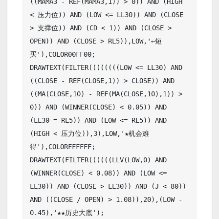
((MAMA3 - REF(MAMA3,1)) > 0)) AND (HIGH 
< 压力位)) AND (LOW <= LL30)) AND (CLOSE 
> 支撑位)) AND (CD < 1)) AND (CLOSE > 
OPEN)) AND (CLOSE > RL5)),LOW,'←短
买'),COLOR00FF00;

DRAWTEXT(FILTER((((((((LOW <= LL30) AND 
((CLOSE - REF(CLOSE,1)) > CLOSE)) AND 
((MA(CLOSE,10) - REF(MA(CLOSE,10),1)) > 
0)) AND (WINNER(CLOSE) < 0.05)) AND 
(LL30 = RL5)) AND (LOW <= RL5)) AND 
(HIGH < 压力位)),3),LOW,'★机会难
得'),COLORFFFFFF;

DRAWTEXT(FILTER((((((LLV(LOW,0) AND 
(WINNER(CLOSE) < 0.08)) AND (LOW <= 
LL30)) AND (CLOSE > LL30)) AND (J < 80)) 
AND ((CLOSE / OPEN) > 1.08)),20),(LOW - 
0.45),'★★历史大底');
