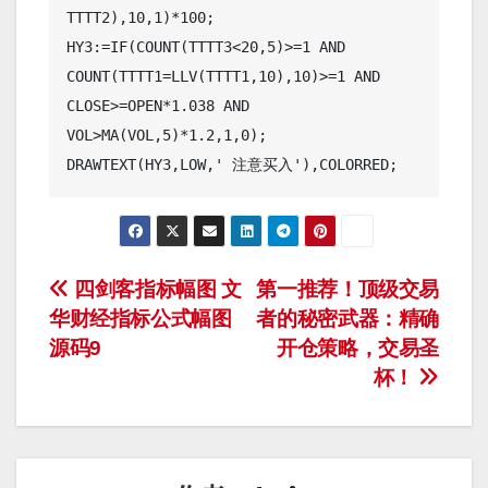
TTTT2),10,1)*100;

HY3:=IF(COUNT(TTTT3<20,5)>=1 AND 
COUNT(TTTT1=LLV(TTTT1,10),10)>=1 AND 
CLOSE>=OPEN*1.038 AND 
VOL>MA(VOL,5)*1.2,1,0);

DRAWTEXT(HY3,LOW,' 注意买入'),COLORRED;
文
四剑客指标幅图 文
第一推荐！顶级交易
华财经指标公式幅图
者的秘密武器：精确
章
源码9
开仓策略，交易圣
导
杯！
航