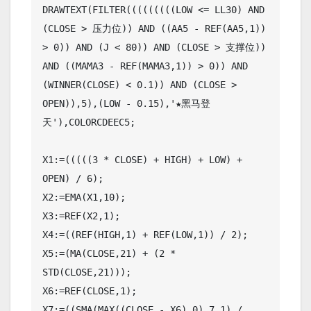
DRAWTEXT(FILTER(((((((((LOW <= LL30) AND 
(CLOSE > 压力位)) AND ((AA5 - REF(AA5,1)) 
> 0)) AND (J < 80)) AND (CLOSE > 支撑位)) 
AND ((MAMA3 - REF(MAMA3,1)) > 0)) AND 
(WINNER(CLOSE) < 0.1)) AND (CLOSE > 
OPEN)),5),(LOW - 0.15),'★黑马登
天'),COLORCDEEC5;

X1:=(((((3 * CLOSE) + HIGH) + LOW) + 
OPEN) / 6);

X2:=EMA(X1,10);

X3:=REF(X2,1);

X4:=((REF(HIGH,1) + REF(LOW,1)) / 2);

X5:=(MA(CLOSE,21) + (2 * 
STD(CLOSE,21)));

X6:=REF(CLOSE,1);

X7:=((SMA(MAX((CLOSE - X6),0),7,1) / 