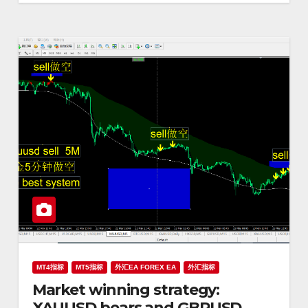
MT4指标
MT5指标
外汇EA FOREX EA
外汇指标
Market winning strategy:
XAUUSD bears and GBPUSD