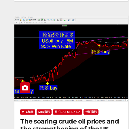
MT4指标
MT5指标
外汇EA FOREX EA
外汇指标
The soaring crude oil prices and
the strengthening of the US