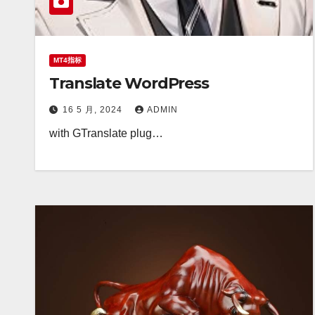
MT4指标
Translate WordPress
16 5 月, 2024
ADMIN
with GTranslate plug…