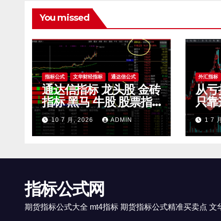
You missed
指标公式
文华财经指标
通达信公式
外汇指标
通达信指标 龙头股 金砖
从亏
指标 黑马 牛股 股票指
只靠
标公式
滤无
10 7 月, 2026
ADMIN
1 7 
开 
指标公式网
期货指标公式大全 mt4指标 期货指标公式精准买卖点 