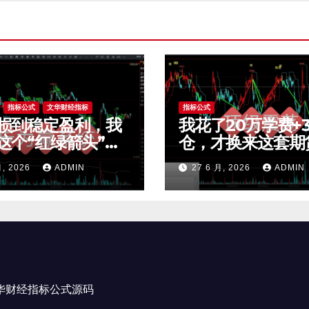
页
指标公式
文华财经指标
指标公式
损到稳定盈利，我
我花了20万学费+
这个“红绿箭头”过
仓，才换来这套期
效交易，干货全公
荡交易系统，今天
月, 2026
ADMIN
27 6 月, 2026
ADMIN
mt4指标
公开核心逻辑
文华财经指标公式源码