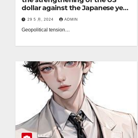
dollar against the Japanese yen:
Revealing the systematic profit
29 5 月, 2024
ADMIN
strategy behind it!
Geopolitical tension…