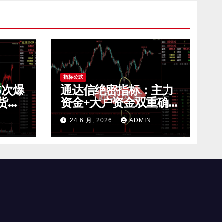
指标公式
3次爆
通达信绝密指标：主力
货震
资金+大户资金双重确
免费
认，一买就涨的秘密！
24 6 月, 2026
ADMIN