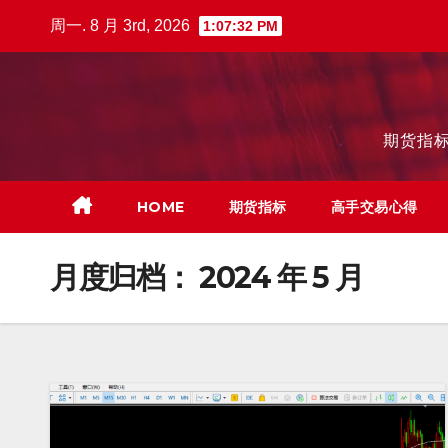
跳
周一. 8 月 3rd, 2026
1:07:33 PM
至
内
容
期货指标
HOME
期货指标
高手交易心得
月度归档：
2024 年 5 月