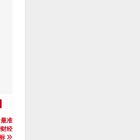
 最准
华财经
指标