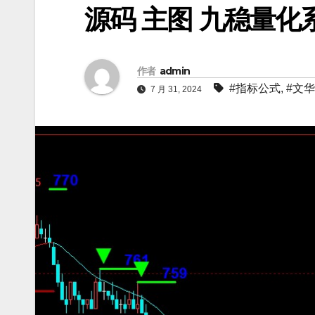
源码 主图 九稳量化
作者
admin
#指标公式
,
#文
7 月 31, 2024