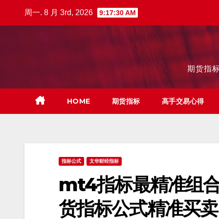
跳
周一. 8 月 3rd, 2026
9:17:31 AM
至
内
容
期货指标
HOME
期货指标
高手交易心得
指标公式
文华财经指标
mt4指标最精准组合
货指标公式精准买卖