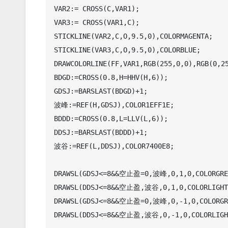
VAR2:= CROSS(C,VAR1); 

VAR3:= CROSS(VAR1,C); 

STICKLINE(VAR2,C,O,9.5,0),COLORMAGENTA; 

STICKLINE(VAR3,C,O,9.5,0),COLORBLUE; 

DRAWCOLORLINE(FF,VAR1,RGB(255,0,0),RGB(0,25
BDGD:=CROSS(0.8,H=HHV(H,6)); 

GDSJ:=BARSLAST(BDGD)+1; 

波峰:=REF(H,GDSJ),COLOR1EFF1E; 

BDDD:=CROSS(0.8,L=LLV(L,6)); 

DDSJ:=BARSLAST(BDDD)+1; 

波谷:=REF(L,DDSJ),COLOR7400E8; 

DRAWSL(GDSJ<=8&&空止盈=0,波峰,0,1,0,COLORGREE
DRAWSL(DDSJ<=8&&空止盈,波谷,0,1,0,COLORLIGHTR
DRAWSL(GDSJ<=8&&空止盈=0,波峰,0,-1,0,COLORGRE
DRAWSL(DDSJ<=8&&空止盈,波谷,0,-1,0,COLORLIGHT