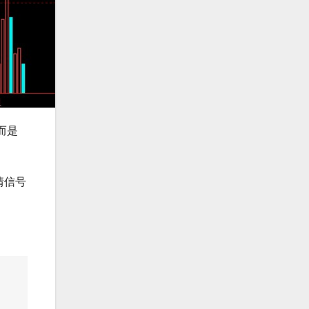
而是
情信号