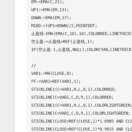
EM:=EMA(C,21);

UP1:=EMA(EM,13);

DOWN:=EMA(EM,17);

MIDD:=(UP1+DOWN)/2,POINTDOT;

止盈线:EMA(EMA(C,10),10),COLORRED,LINETHICK1
空止盈:=止盈线>REF(止盈线,1);

IF(空止盈-1,止盈线,NULL),COLORCYAN,LINETHICK1
//

VAR1:=MA(CLOSE,0); 

FF:=VAR1>REF(VAR1,1); 

STICKLINE1(C>VAR1,H,L,0,1),COLORRED; 

STICKLINE(C>VAR1,C,O,9,1),COLORRED; 

STICKLINE1(C<VAR1,H,L,0,1),COLORLIGHTGREEN;
STICKLINE(C<VAR1,C,O,9,1),COLORLIGHTGREEN; 
STICKLINE(CLOSE>REF(CLOSE,1)*1.0985 AND CLO
STICKLINE(CLOSE<REF(CLOSE,1)*0.9015 AND CLO