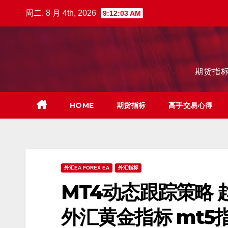
跳
周二. 8 月 4th, 2026
9:12:04 AM
至
内
容
期货指标
HOME
期货指标
高手交易心得
外汇EA FOREX EA
外汇指标
MT4动态跟踪策略 
外汇黄金指标 mt5