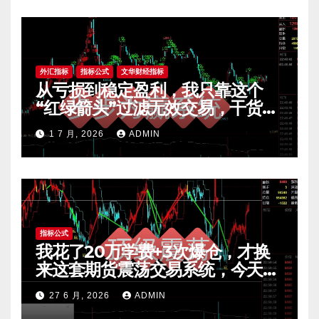
外汇指标
指标公式
文华财经指标
从亏损到稳定盈利，我只靠这个
“红绿箭头”过滤无效交易，干货全
公开 mt4指标
1 7 月, 2026
ADMIN
指标公式
我花了20万学费+3次爆仓，才换
来这套期货震荡交易系统，今天免
费公开核心逻辑
27 6 月, 2026
ADMIN