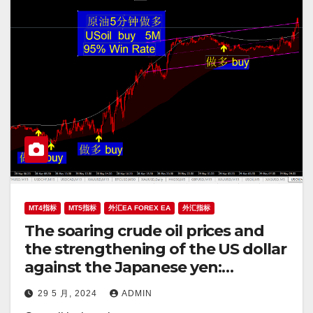
MT4指标
MT5指标
外汇EA FOREX EA
外汇指标
The soaring crude oil prices and
the strengthening of the US dollar
against the Japanese yen:
Revealing the systematic profit
29 5 月, 2024
ADMIN
strategy behind it!