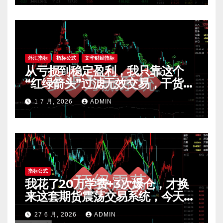
外汇指标
指标公式
文华财经指标
从亏损到稳定盈利，我只靠这个
“红绿箭头”过滤无效交易，干货全
公开 mt4指标
1 7 月, 2026
ADMIN
指标公式
我花了20万学费+3次爆仓，才换
来这套期货震荡交易系统，今天免
费公开核心逻辑
27 6 月, 2026
ADMIN