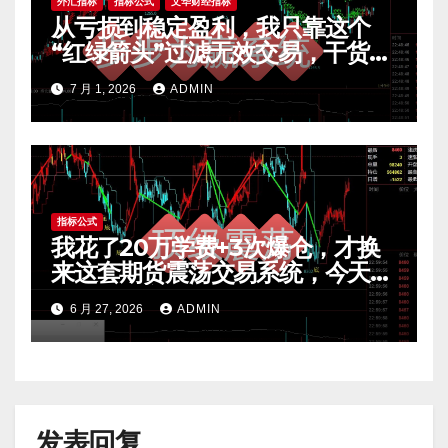
外汇指标
指标公式
文华财经指标
从亏损到稳定盈利，我只靠这个
“红绿箭头”过滤无效交易，干货全
公开 mt4指标
7 月 1, 2026
ADMIN
指标公式
我花了20万学费+3次爆仓，才换
来这套期货震荡交易系统，今天免
费公开核心逻辑
6 月 27, 2026
ADMIN
发表回复