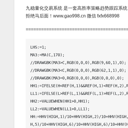
九稳量化交易系统 是一套高胜率策略趋势跟踪系统
拒绝马后面！www.gao998.cn 微信 fxfx668998
=======================================
LHS:=1;

MA3:=MA(C,170);

//DRAWGBK(MA3>C,RGB(0,0,0),RGB(9,60,1),0);

//DRAWGBK(MA3<C,RGB(0,0,0),RGB(62,1,1),0);

//DRAWGBK(MA3=0,RGB(0,0,0),RGB(0,0,0),0);

HH1:=IFELSE(H<REF(H,1)&&REF(H,1)<REF(H,2),R
LL1:=IFELSE(L>REF(L,1)&&REF(L,1)>REF(L,2),R
HH2:=VALUEWHEN(HH1>0,HH1);

LL2:=VALUEWHEN(LL1>0,LL1);

HH:=HHV(HIGH,1)/10+HHV(HIGH,2)/10+HHV(HIGH
H,5)/10+HHV(HIGH,6)/10+HHV(HIGH,6)/10+HHV(H