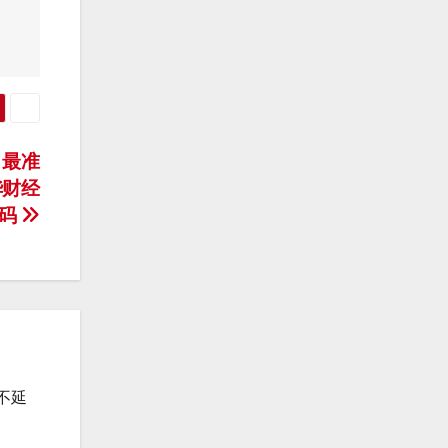
 最准
华财经
源码
不延