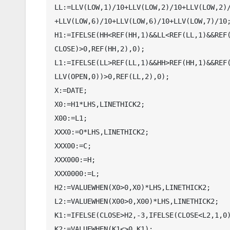
LL:=LLV(LOW,1)/10+LLV(LOW,2)/10+LLV(LOW,2)
+LLV(LOW,6)/10+LLV(LOW,6)/10+LLV(LOW,7)/10;
H1:=IFELSE(HH<REF(HH,1)&&LL<REF(LL,1)&&REF
CLOSE)>0,REF(HH,2),0);

L1:=IFELSE(LL>REF(LL,1)&&HH>REF(HH,1)&&REF
LLV(OPEN,0))>0,REF(LL,2),0);

X:=DATE;

X0:=H1*LHS,LINETHICK2;

X00:=L1;

XXX0:=O*LHS,LINETHICK2;

XXX00:=C;

XXX000:=H;

XXX0000:=L;

H2:=VALUEWHEN(X0>0,X0)*LHS,LINETHICK2;

L2:=VALUEWHEN(X00>0,X00)*LHS,LINETHICK2;

K1:=IFELSE(CLOSE>H2,-3,IFELSE(CLOSE<L2,1,0)
K2:=VALUEWHEN(K1<>0,K1);
