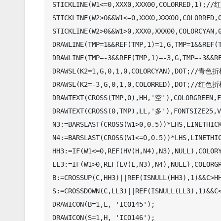
STICKLINE(W1<=0,XXX0,XXX00,COLORRED,1);/
STICKLINE(W2>0&&W1<=0,XXX0,XXX00,COLORRE
STICKLINE(W2>0&&W1>0,XXX0,XXX00,COLORCYA
DRAWLINE(TMP=1&&REF(TMP,1)=1,G,TMP=1&&REF
DRAWLINE(TMP=-3&&REF(TMP,1)=-3,G,TMP=-3&&
DRAWSL(K2=1,G,0,1,0,COLORCYAN),DOT;//青色折
DRAWSL(K2=-3,G,0,1,0,COLORRED),DOT;//红色折
DRAWTEXT(CROSS(TMP,0),HH,'空'),COLORGREEN,F
DRAWTEXT(CROSS(0,TMP),LL,'多'),FONTSIZE25,V
N3:=BARSLAST(CROSS(W1>0,0.5))*LHS,LINETHICK
N4:=BARSLAST(CROSS(W1<=0,0.5))*LHS,LINETHIC
HH3:=IF(W1<=0,REF(HV(H,N4),N3),NULL),COLORY
LL3:=IF(W1>0,REF(LV(L,N3),N4),NULL),COLORGR
B:=CROSSUP(C,HH3)||REF(ISNULL(HH3),1)&&C>HH
S:=CROSSDOWN(C,LL3)||REF(ISNULL(LL3),1)&&C<
DRAWICON(B=1,L, 'ICO145');

DRAWICON(S=1,H, 'ICO146');
