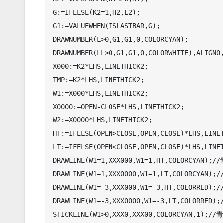
G:=IFELSE(K2=1,H2,L2);

G1:=VALUEWHEN(ISLASTBAR,G);

DRAWNUMBER(L>0,G1,G1,0,COLORCYAN);

DRAWNUMBER(LL>0,G1,G1,0,COLORWHITE),ALIGN0,
X000:=K2*LHS,LINETHICK2;

TMP:=K2*LHS,LINETHICK2;

W1:=X000*LHS,LINETHICK2;

X0000:=OPEN-CLOSE*LHS,LINETHICK2;

W2:=X0000*LHS,LINETHICK2;

HT:=IFELSE(OPEN>CLOSE,OPEN,CLOSE)*LHS,LINET
LT:=IFELSE(OPEN<CLOSE,OPEN,CLOSE)*LHS,LINET
DRAWLINE(W1=1,XXX000,W1=1,HT,COLORCYAN);
DRAWLINE(W1=1,XXX0000,W1=1,LT,COLORCYAN)
DRAWLINE(W1=-3,XXX000,W1=-3,HT,COLORRED)
DRAWLINE(W1=-3,XXX0000,W1=-3,LT,COLORRED
STICKLINE(W1>0,XXX0,XXX00,COLORCYAN,1);/