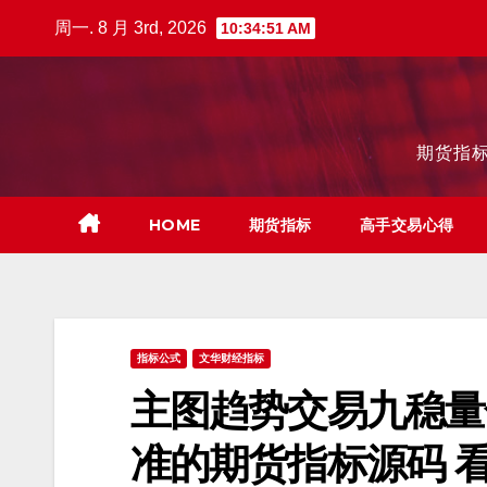
跳
周一. 8 月 3rd, 2026
10:34:52 AM
至
内
容
期货指标
HOME
期货指标
高手交易心得
指标公式
文华财经指标
主图趋势交易九稳量
准的期货指标源码 