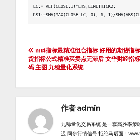
LC:= REF(CLOSE,1)*LHS,LINETHICK2;

文
mt4指标最精准组合指标 好用的期货指标
货指标公式精准买卖点无滞后 文华财经指
章
码 主图 九稳量化系统
导
航
作者
admin
九稳量化交易系统 是一套高胜率策
迟 同步行情信号 拒绝马后面！www.gao9